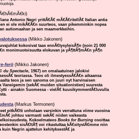
 muotoja.
VÃ€hÃ€mÃ€ki)
liana
Antonio Negri yrittÃ€Ã€ mÃ€Ã€ritellÃ€ Italian antia
rjanen ei ole mikÃ€Ã€n suurteos, vaan pikemminkin nopea
lian autiomaahan ja sen maamerkkeihin.
valotuksessa
(Mikko Jakonen)
kuvajuhlat kokosivat taas ennÃ€tysyleisÃ¶n (noin 21 000
€n monimuotoisuutta elokuvan ja yÃ¶ttÃ¶mÃ€n yÃ¶n
re-ferō
(Mikko Jakonen)
© du Spectacle
, 1967) on omalaatuinen jalokivi
sessÃ€ teoriassa. Teos oli ilmestyessÃ€Ã€n aikaansa
saalta teos ja sen sanoma on juuri nyt harvinaisen
a Vaneigemin (sekÃ€ muiden situationistien) suuresta
Ã€ytti - ainakin Suomessa - vielÃ€ kuusikymmentÃ€luvulla
sta.
uudesta
(Markus Termonen)
eet pitkÃ€lti unholaan varsinkin verrattuna viime vuosina
TÃ€mÃ€ johtuu varmasti sekÃ€ niiden vaikeasta
aselkoisuudesta. Kokoelmateos
Books for Burning
osoittaa
teostenkin sisÃ€ltÃ¶ voi rikastuttaa kÃ€sitystÃ€mme niin
a kuin Negrin ajattelun kehityksestÃ€ ja