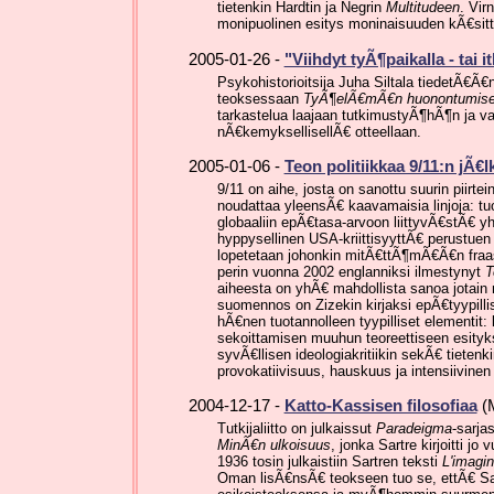
tietenkin Hardtin ja Negrin
Multitudeen
. Vir
monipuolinen esitys moninaisuuden kÃ€sit
2005-01-26 -
"Viihdyt tyÃ¶paikalla - tai it
Psykohistorioitsija Juha Siltala tiedetÃ€Ã
teoksessaan
TyÃ¶elÃ€mÃ€n huonontumisen 
tarkastelua laajaan tutkimustyÃ¶hÃ¶n ja van
nÃ€kemyksellisellÃ€ otteellaan.
2005-01-06 -
Teon politiikkaa 9/11:n jÃ€
9/11 on aihe, josta on sanottu suurin piirte
noudattaa yleensÃ€ kaavamaisia linjoja: tuo
globaaliin epÃ€tasa-arvoon liittyvÃ€stÃ€ yh
hyppysellinen USA-kriittisyyttÃ€ perustuen 
lopetetaan johonkin mitÃ€ttÃ¶mÃ€Ã€n fraas
perin vuonna 2002 englanniksi ilmestynyt
T
aiheesta on yhÃ€ mahdollista sanoa jotai
suomennos on Zizekin kirjaksi epÃ€tyypillis
hÃ€nen tuotannolleen tyypilliset elementit:
sekoittamisen muuhun teoreettiseen esitykse
syvÃ€llisen ideologiakritiikin sekÃ€ tietenki
provokatiivisuus, hauskuus ja intensiivinen
2004-12-17 -
Katto-Kassisen filosofiaa
(M
Tutkijaliitto on julkaissut
Paradeigma
-sarja
MinÃ€n ulkoisuus
, jonka Sartre kirjoitti j
1936 tosin julkaistiin Sartren teksti
L'imagin
Oman lisÃ€nsÃ€ teokseen tuo se, ettÃ€ Sartr