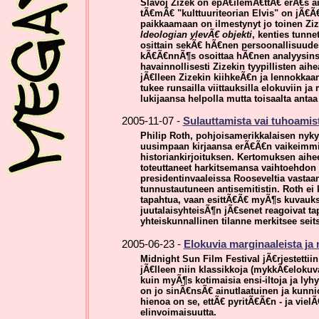
Slavoj Zizek on epÃ€ilemÃ€ttÃ€ erÃ€s a
tÃ€mÃ€ "kulttuuriteorian Elvis" on jÃ€
paikkaamaan on ilmestynyt jo toinen Zi
Ideologian ylevÃ€ objekti
, kenties tunne
osittain sekÃ€ hÃ€nen persoonallisuudes
kÃ€Ã€nnÃ¶s osoittaa hÃ€nen analyysins
havainnollisesti Zizekin tyypillisten aih
jÃ€lleen Zizekin kiihkeÃ€n ja lennokkaan
tukee runsailla viittauksilla elokuviin 
lukijaansa helpolla mutta toisaalta antaa
2005-11-07 -
Sulauttamista vai tuhoamis
Philip Roth, pohjoisamerikkalaisen nykyk
uusimpaan kirjaansa erÃ€Ã€n vaikeimmist
historiankirjoituksen. Kertomuksen aihee
toteuttaneet harkitsemansa vaihtoehdon 
presidentinvaaleissa Rooseveltia vastaa
tunnustautuneen antisemitistin. Roth ei 
tapahtua, vaan esittÃ€Ã€ myÃ¶s kuvauksen
juutalaisyhteisÃ¶n jÃ€senet reagoivat t
yhteiskunnallinen tilanne merkitsee seit
2005-06-23 -
Elokuvia marginaaleista ja
Midnight Sun Film Festival jÃ€rjestettii
jÃ€lleen niin klassikkoja (mykkÃ€eloku
kuin myÃ¶s kotimaisia ensi-iltoja ja lyh
on jo sinÃ€nsÃ€ ainutlaatuinen ja kunni
hienoa on se, ettÃ€ pyritÃ€Ã€n - ja vie
elinvoimaisuutta.