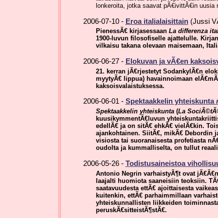
lonkeroita, jotka saavat pÃ€ivittÃ€in uusia
2006-07-10 -
Eroa italialaisittain
(Jussi 
PienessÃ€ kirjasessaan
La differenza ita
1900-luvun filosofiselle ajattelulle. Ki
vilkaisu takana olevaan maisemaan, Ita
2006-06-27 -
Elokuvan ja vÃ€en kaksois
21. kerran jÃ€rjestetyt SodankylÃ€n elo
myytyÃ€ lippua) havainnoimaan elÃ€mÃ
kaksoisvalaistuksessa.
2006-06-01 -
Spektaakkelin yhteiskunta
Spektaakkelin yhteiskunta
(
La SociÃ©tÃ
kuusikymmentÃ€luvun yhteiskuntakriitti
edellÃ€ ja on sitÃ€ ehkÃ€ vielÃ€kin. Toi
ajankohtainen. SiitÃ€, mikÃ€ Debordin j
visiosta tai suoranaisesta profetiasta n
oudolta ja kummalliselta, on tullut reaali
2006-05-26 -
Todistusaineistoa vihollis
Antonio Negrin varhaistyÃ¶t ovat jÃ€Ã€n
laajalti huomiota saaneisiin teoksiin. 
saatavuudesta ettÃ€ ajoittaisesta vaike
kuitenkin, ettÃ€ parhaimmillaan varhais
yhteiskunnallisten liikkeiden toiminnast
peruskÃ€sitteistÃ¶stÃ€.