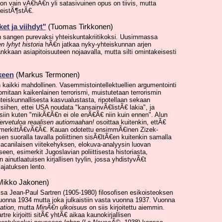
non vain vÃ€hÃ€n yli satasivuinen opus on tiivis, mutta
teistÃ¶stÃ€.
ket ja viihdyt"
(Tuomas Tirkkonen)
€n sangen purevaksi yhteiskuntakriitikoksi. Uusimmassa
lyhyt historia
hÃ€n jatkaa nyky-yhteiskunnan arjen
kkaan asiapitoisuuteen nojaavalla, mutta silti omintakeisesti
lkeen
(Markus Termonen)
in kaikki mahdollinen. Vasemmistointellektuellien argumentointi
mitaan kaikenlainen terrorismi, muistutetaan terrorismin
teiskunnallisesta kasvualustasta, ripotellaan sekaan
siihen, ettei USA noudata "kansainvÃ€listÃ€ lakia", ja
iin kuten "mikÃ€Ã€n ei ole enÃ€Ã€ niin kuin ennen". Alun
ervetuloa reaalisen autiomaahan!
osoittaa kuitenkin, ettÃ€
n merkittÃ€vÃ€Ã€. Kauan odotettu ensimmÃ€inen Zizek-
en suoralla tavalla poliittinen sisÃ€ltÃ€en kuitenkin samalla
 lacanilaisen viitekehyksen, elokuva-analyysin luovan
en, esimerkit Jugoslavian poliittisesta historiasta,
n ainutlaatuisen kirjallisen tyylin, jossa yhdistyvÃ€t
 ajatuksen lento.
ikko Jakonen)
ssa Jean-Paul Sartren (1905-1980) filosofisen esikoisteoksen
o vuonna 1934 mutta joka julkaistiin vasta vuonna 1937. Vuonna
ation
, mutta
MinÃ€n ulkoisuus
on siis kirjoitettu aiemmin.
e kirjoitti sitÃ€ yhtÃ€ aikaa kaunokirjallisen