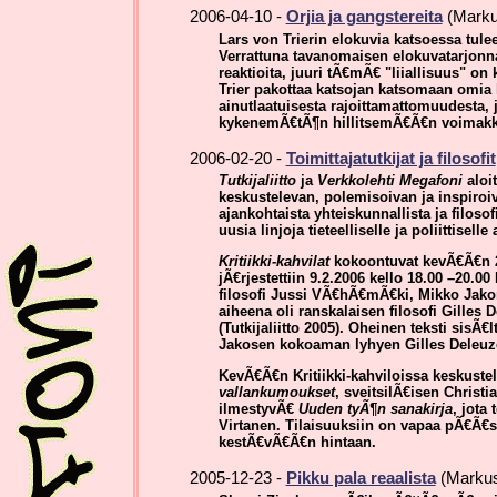
2006-04-10 -
Orjia ja gangstereita
(Marku
Lars von Trierin elokuvia katsoessa tulee
Verrattuna tavanomaisen elokuvatarjonn
reaktioita, juuri tÃ€mÃ€ "liiallisuus" on
Trier pakottaa katsojan katsomaan omia 
ainutlaatuisesta rajoittamattomuudesta, 
kykenemÃ€tÃ¶n hillitsemÃ€Ã€n voimakka
2006-02-20 -
Toimittajatutkijat ja filosofit
Tutkijaliitto
ja
Verkkolehti Megafoni
aloi
keskustelevan, polemisoivan ja inspiro
ajankohtaista yhteiskunnallista ja filoso
uusia linjoja tieteelliselle ja poliittisell
Kritiikki-kahvilat
kokoontuvat kevÃ€Ã€n 2
jÃ€rjestettiin 9.2.2006 kello 18.00 –20.0
filosofi Jussi VÃ€hÃ€mÃ€ki, Mikko Jakon
aiheena oli ranskalaisen filosofi Gill
(Tutkijaliitto 2005). Oheinen teksti si
Jakosen kokoaman lyhyen Gilles Deleuze
KevÃ€Ã€n Kritiikki-kahviloissa keskust
vallankumoukset
, sveitsilÃ€isen Christ
ilmestyvÃ€
Uuden tyÃ¶n sanakirja
, jota
Virtanen. Tilaisuuksiin on vapaa pÃ€Ã€sy 
kestÃ€vÃ€Ã€n hintaan.
2005-12-23 -
Pikku pala reaalista
(Markus