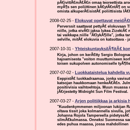
pÃ€ivittÃ€mÃ€Ã€n omaa teoreettista ars
myÃ¶s sen poliittinen kÃ€ytÃ€ntÃ¶ on v
omista alkuperÃ€isistÃ€ poliittisista lÃ
2008-02-25 -
Elokuvat opettavat meidÃ€
Perverssit saattavat pettyÃ€ elokuvaan Th
niille, jotka eivÃ€t jaksa lukea ZizekiÃ
tai vaikkapa niille "Ã€lykÃ¶ille", jotka
selville, mitÃ€ elokuvia on katsottava - 
2007-10-31 -
YhteiskuntayksilÃ¶itÃ€ ko
Kirja, johon on kerÃ€tty Sergio Bolognan
hajoamisesta "voiton muuttumiseen korko
toisen sukupolven autonomiselle tyÃ¶lle
2007-07-02 -
Luokkataistelua kahdella v
EeppistÃ€ luokkadraamaa, jonka vavisutt
katsojan haukkomaan henkeÃ€Ã€n. Julmaa
positiivisia vaihtoehtoja. Muun muassa
jÃ€rjestetty Midnight Sun Film Festival.
2007-03-27 -
Arjen politiikkaa ja arkisia 
"Kuudenkymmenen miljoonan lukijan Rans
oltava tissit joka kolmannella sivulla, j
Johanna Rojola Tampereella pidetyssÃ€
silmÃ€kulmassa. Onneksi Suomessa sama
edes puhua maassa, jossa mahdollinen l