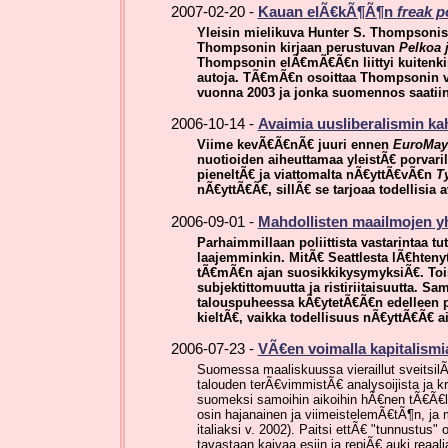
2007-02-20 -
Kauan elÃ€kÃ¶Ã¶n
freak 
Yleisin mielikuva Hunter S. Thompsonist
Thompsonin kirjaan perustuvan
Pelkoa 
Thompsonin elÃ€mÃ€Ã€n liittyi kuitenkin 
autoja. TÃ€mÃ€n osoittaa Thompsonin v
vuonna 2003 ja jonka suomennos saatiin
2006-10-14 -
Avaimia uusliberalismin ka
Viime kevÃ€Ã€nÃ€ juuri ennen
EuroMay
nuotioiden aiheuttamaa yleistÃ€ porvarill
pieneltÃ€ ja viattomalta nÃ€yttÃ€vÃ€n
T
nÃ€yttÃ€Ã€, sillÃ€ se tarjoaa todellisia
2006-09-01 -
Mahdollisten maailmojen y
Parhaimmillaan poliittista vastarintaa tut
laajemminkin. MitÃ€ Seattlesta lÃ€htenyt
tÃ€mÃ€n ajan suosikkikysymyksiÃ€. Toisil
subjektittomuutta ja ristiriitaisuutta. Sa
talouspuheessa kÃ€ytetÃ€Ã€n edelleen p
kieltÃ€, vaikka todellisuus nÃ€yttÃ€Ã€ a
2006-07-23 -
VÃ€en voimalla kapitalismi
Suomessa maaliskuussa vieraillut sveitsilÃ€
talouden terÃ€vimmistÃ€ analysoijista ja kr
suomeksi samoihin aikoihin hÃ€nen tÃ€Ã€ll
osin hajanainen ja viimeistelemÃ€tÃ¶n, ja m
italiaksi v. 2002). Paitsi ettÃ€ "tunnustus
tavastaan kaivaa esiin ja repiÃ€ auki reaa