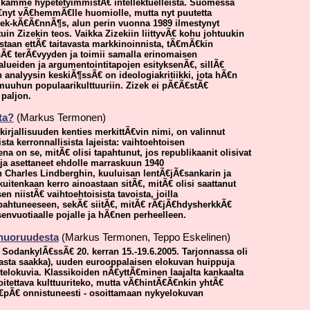
ikamme hypetetyimmistÃ€ intellektuelleista. Suomessa
Ã€nyt vÃ€hemmÃ€lle huomiolle, mutta nyt puutetta
zek-kÃ€Ã€nnÃ¶s, alun perin vuonna 1989 ilmestynyt
tuin Zizekin teos. Vaikka Zizekiin liittyvÃ€ kohu johtuukin
taan ettÃ€ taitavasta markkinoinnista, tÃ€mÃ€kin
Ã€ terÃ€vyyden ja toimii samalla erinomaisen
ealueiden ja argumentointitapojen esityksenÃ€, sillÃ€
 analyysin keskiÃ¶ssÃ€ on ideologiakritiikki, jota hÃ€n
ja muuhun populaarikulttuuriin. Zizek ei pÃ€Ã€stÃ€
 paljon.
ta?
(Markus Termonen)
irjallisuuden kenties merkittÃ€vin nimi, on valinnut
a kerronnallisista lajeista: vaihtoehtoisen
na on se, mitÃ€ olisi tapahtunut, jos republikaanit olisivat
ja asettaneet ehdolle marraskuun 1940
n Charles Lindberghin, kuuluisan lentÃ€jÃ€sankarin ja
kuitenkaan kerro ainoastaan sitÃ€, mitÃ€ olisi saattanut
 niistÃ€ vaihtoehtoisista tavoista, joilla
apahtuneeseen, sekÃ€ siitÃ€, mitÃ€ rÃ€jÃ€hdysherkkÃ€
senvuotiaalle pojalle ja hÃ€nen perheelleen.
 nuoruudesta
(Markus Termonen, Teppo Eskelinen)
n SodankylÃ€ssÃ€ 20. kerran 15.-19.6.2005. Tarjonnassa oli
vasta saakka), uuden eurooppalaisen elokuvan huippuja
ytelokuvia. Klassikoiden nÃ€yttÃ€minen laajalta kankaalta
oitettava kulttuuriteko, mutta vÃ€hintÃ€Ã€nkin yhtÃ€
lÃ€pÃ€ onnistuneesti - osoittamaan nykyelokuvan