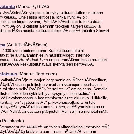
rvotonta
(Marko PyhtilÃ€)
si JyvÃ€skylÃ€n yliopistosta nykykulttuurin tutkimuksellaan
 kritiikki
. Oheisessa lektiossa, jonka PyhtilÃ€ piti
ulkaisee kirjan arviona, PyhtilÃ€ kÃ€sittelee tutkimustaan
i PyhtilÃ€ on julkaissut aiemmin teoksen
Taiteen kritiikki ja
telee lÃ€nsimaista kulttuurinihilismiÃ€ sekÃ€ taiteilija Stewart
lma
(Antti TietÃ€vÃ€inen)
 1900-luvun taidemuotona. Kun kulttuurintutkijat
avat he luultavammin esiin musiikkivideot, internet-
ene: The Art of Real-Time
on ensimmÃ€inen kirjan muotoon
merkittÃ€vÃ€ keskustelunavaus nykytaiteen kentÃ€llÃ€.
htaisuus
(Markus Termonen)
en vallankÃ€ytÃ¶n muotojen hegemonia on lÃ€hes tÃ€ydellinen,
Ã€yttÃ¶ osana poliittisten vaikuttamiskeinojen repertuaaria
tai sitten pelkÃ€stÃ€Ã€n "terroristeille" ominaisena. Samalla
llisten liikkeiden sykli kiihtyy, kysymys "neutraalina" ja
vÃ€kivaltamonopolin haastamisesta tulee akuutiksi. Liikkeille,
 kohtaan on "systeemistÃ€" ja kokonaisvaltaista, ei tule
n hyvÃ€ksyntÃ€ tai luottamus siihen, ettÃ€ yhteiskuntaa on
ttÃ€mÃ€llÃ€ ainoastaan jÃ€rjestelmÃ€n sallimia menetelmiÃ€.
 Peltokoski)
Grammar of the Multitude
on toinen viimeaikoina ilmestyneistÃ€
kÃ€ytÃ€vÃ€Ã€n keskusteluun. EnsimmÃ€isellÃ€ viittaan