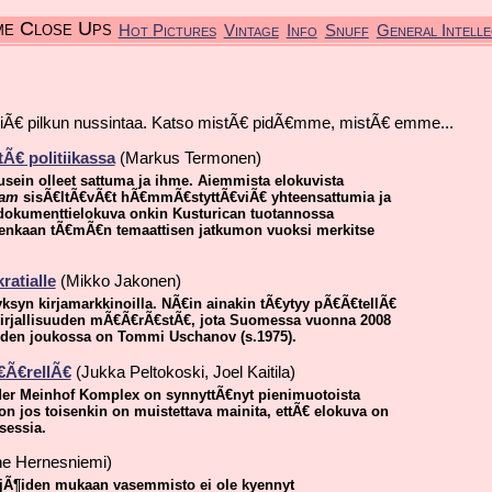
me Close Ups
Hot Pictures
Vintage
Info
Snuff
General Intelle
skiÃ€ pilkun nussintaa. Katso mistÃ€ pidÃ€mme, mistÃ€ emme...
Ã€ politiikassa
(Markus Termonen)
usein olleet sattuma ja ihme. Aiemmista elokuvista
eam
sisÃ€ltÃ€vÃ€t hÃ€mmÃ€styttÃ€viÃ€ yhteensattumia ja
 dokumenttielokuva onkin Kusturican tuotannossa
tenkaan tÃ€mÃ€n temaattisen jatkumon vuoksi merkitse
atialle
(Mikko Jakonen)
syn kirjamarkkinoilla. NÃ€in ainakin tÃ€ytyy pÃ€Ã€tellÃ€
irjallisuuden mÃ€Ã€rÃ€stÃ€, jota Suomessa vuonna 2008
uiden joukossa on Tommi Uschanov (s.1975).
€Ã€rellÃ€
(Jukka Peltokoski, Joel Kaitila)
Baader Meinhof Komplex on synnyttÃ€nyt pienimuotoista
on jos toisenkin on muistettava mainita, ettÃ€ elokuva on
sessia.
e Hernesniemi)
ijÃ¶iden mukaan vasemmisto ei ole kyennyt