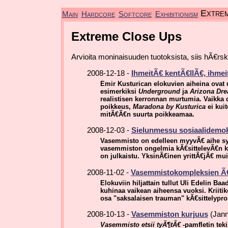
Extre
Main
Hardcore
Softcore
Exhibitionism
Extreme Close Ups
Arvioita moninaisuuden tuotoksista, siis hÃ€r
2008-12-18 -
IhmeitÃ€ kentÃ€llÃ€, ihmeit
Emir Kusturican elokuvien aiheina ovat 
esimerkiksi
Underground
ja
Arizona Dr
realistisen kerronnan murtumia. Vaikka
poikkeus,
Maradona by Kusturica
ei kui
mitÃ€Ã€n suurta poikkeamaa.
2008-12-03 -
Sielunmessu sosiaalidemokr
Vasemmisto on edelleen myyvÃ€ aihe syk
vasemmiston ongelmia kÃ€sittelevÃ€n k
on julkaistu. YksinÃ€inen yrittÃ€jÃ€ m
2008-11-02 -
Vasemmistokompleksien Ã
Elokuviin hiljattain tullut Uli Edelin 
kuhinaa vaikean aiheensa vuoksi. Kriitik
osa "saksalaisen trauman" kÃ€sittelypro
2008-10-13 -
Vasemmiston kurjuus
(Jann
Vasemmisto etsii tyÃ¶tÃ€
-pamfletin tek