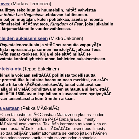
power
(Markus Termonen)
a liittyy sekoiluun ja huumeisiin, mitÃ€ vahvistaa
ja inhoa Las Vegasissa
-elokuvan kulttisuosio.
paljon muutakin, kuten politiikkaa, aseita ja nopeita
iimeiseksi jÃ€Ã€nyt teos,
Kingdom of Fear
, joka julkaistiin
 kirjamarkkinoille vuodenvaihteessa.
hleiden aukaisemiseen
(Mikko Jakonen)
Day
-mielenosoitusta ja sitÃ€ seurannutta vappuyÃ¶n
ista repressiota ja sormen heristelyÃ€, julkaisi Teos
yÃ¶n sanat
-teoksen. Kirja ei ole sitÃ€ miltÃ€ se
 avaimia kontrolliyhteiskunnan kahleiden aukaisemiseen.
hteiskunta
(Teppo Eskelinen)
kimalla voidaan selittÃ€Ã€ poliittista todellisuutta
 protestiliike lukuisine haaraumineen merkitsi, on erÃ€s
le liike oli kÃ€Ã€nteentekevÃ€, toiset valittavat sen
malla olisi vielÃ€ pohdittava miten suhtautua siihen, ettÃ€
itkÃ€lti 1800-luvun kapitalismin kuvaamiseen syntynyttÃ€
ivan toisenlaiselta kuin Smithin aikaan.
a vastaan
(Pekka MÃ€kelÃ€)
inen taloustieteilijÃ€ Christian Marazzi on yksi ns. uuden
iitikoista. HÃ€nen kirjansa
PÃ€Ã€oma ja kieli
ilmestyi
Ã€ vierailunsa kanssa. TekijÃ€n kertoman mukaan kirja on
onet asiat hÃ€n kirjoittaisi tÃ€nÃ€Ã€n toisin (teos ilmestyi
" osoittaa tekijÃ€n vaatimattomuutta se kertoo jotakin hÃ€nen
liajan rajapinnassa kapitalismin nykymuodon globaaleja