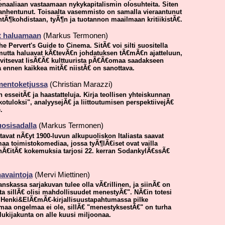
enaaliaan vastaamaan nykykapitalismin olosuhteita. Siten
anhentunut. Toisaalta vasemmisto on samalla vieraantunut
€htÃ¶kohdistaan, tyÃ¶n ja tuotannon maailmaan kritiikistÃ€.
t haluamaan
(Markus Termonen)
e Pervert's Guide to Cinema. SitÃ€ voi silti suositella
€ mutta haluavat kÃ€tevÃ€n johdatuksen tÃ€mÃ€n ajatteluun,
 tarvitsevat lisÃ€Ã€ kulttuurista pÃ€Ã€omaa saadakseen
ja ennen kaikkea mitÃ€ niistÃ€ on sanottava.
mentoketjussa
(Christian Marazzi)
 esseitÃ€ ja haastatteluja. Kirja teollisen yhteiskunnan
tuloksi", analyysejÃ€ ja liittoutumisen perspektiivejÃ€
.
uosisadalla
(Markus Termonen)
avat nÃ€yt 1900-luvun alkupuoliskon Italiasta saavat
 toimistokomediaa, jossa tyÃ¶lÃ€iset ovat vailla
 nÃ€itÃ€ kokemuksia tarjosi 22. kerran SodankylÃ€ssÃ€
havaintoja
(Mervi Miettinen)
kassa sarjakuvan tulee olla vÃ€rillinen, ja siinÃ€ on
otta sillÃ€ olisi mahdollisuudet menestyÃ€". NÃ€in totesi
 Henki&ElÃ€mÃ€-kirjallisuustapahtumassa pilke
a ongelmaa ei ole, sillÃ€ "menestyksestÃ€" on turha
ukijakunta on alle kuusi miljoonaa.