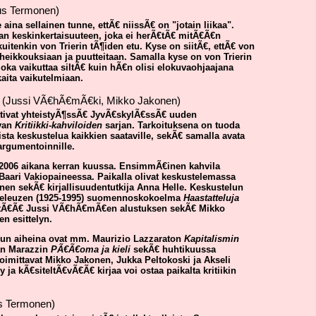
s Termonen)
 aina sellainen tunne, ettÃ€ niissÃ€ on "jotain liikaa".
an keskinkertaisuuteen, joka ei herÃ€tÃ€ mitÃ€Ã€n
 kuitenkin von Trierin tÃ¶iden etu. Kyse on siitÃ€, ettÃ€ von
heikkouksiaan ja puutteitaan. Samalla kyse on von Trierin
joka vaikuttaa siltÃ€ kuin hÃ€n olisi elokuvaohjaajana
ita vaikutelmiaan.
(Jussi VÃ€hÃ€mÃ€ki, Mikko Jakonen)
ttivat yhteistyÃ¶ssÃ€ JyvÃ€skylÃ€ssÃ€ uuden
ivan
Kritiikki-kahviloiden
sarjan. Tarkoituksena on tuoda
fista keskustelua kaikkien saataville, sekÃ€ samalla avata
e argumentoinnille.
006 aikana kerran kuussa. EnsimmÃ€inen kahvila
0 Baari Vakiopaineessa. Paikalla olivat keskustelemassa
en sekÃ€ kirjallisuudentutkija Anna Helle. Keskustelun
es Deleuzen (1925-1995) suomennoskokoelma
Haastatteluja
sÃ€ltÃ€Ã€ Jussi VÃ€hÃ€mÃ€en alustuksen sekÃ€ Mikko
n esittelyn.
elun aiheina ovat mm. Maurizio Lazzaraton
Kapitalismin
ian Marazzin
PÃ€Ã€oma ja kieli
sekÃ€ huhtikuussa
 toimittavat Mikko Jakonen, Jukka Peltokoski ja Akseli
ja kÃ€siteltÃ€vÃ€Ã€ kirjaa voi ostaa paikalta kritiikin
 Termonen)