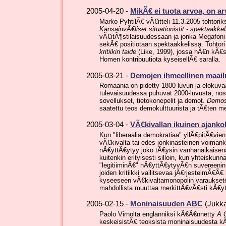
2005-04-20 -
MikÃ€ ei tuota arvoa, on a
Marko PyhtilÃ€ vÃ€itteli 11.3.2005 tohtorik
KansainvÃ€liset situationistit - spektaakkelin
vÃ€itÃ¶stilaisuudessaan ja jonka Megafoni j
sekÃ€ positiotaan spektaakkelissa. Tohtor
kritiikin taide
(Like, 1999), jossa hÃ€n kÃ€sit
Homen kontribuutiota kyseisellÃ€ saralla.
2005-03-21 -
Demojen ihmeellinen maai
Romaania on pidetty 1800-luvun ja elokuvaa
tulevaisuudessa puhuvat 2000-luvusta, nost
sovellukset, tietokonepelit ja demot.
Demosc
saatettu teos demokulttuurista ja tÃ€ten 
2005-03-04 -
VÃ€kivallan ikuinen ajanko
Kun "liberaalia demokratiaa" yllÃ€pitÃ€vi
vÃ€kivalta tai edes jonkinasteinen voimank
nÃ€yttÃ€ytyy joko tÃ€ysin vanhanaikaisena 
kuitenkin erityisesti silloin, kun yhteiskunna
"legitiiminÃ€" nÃ€yttÃ€ytyvÃ€n suvereenin 
joiden kritiikki vallitsevaa jÃ€rjestelmÃ€Ã€
kyseeseen vÃ€kivaltamonopolin varaukseto
mahdollista muuttaa merkittÃ€vÃ€sti kÃ€y
2005-02-15 -
Moninaisuuden ABC
(Jukka
Paolo Virnolta englanniksi kÃ€Ã€nnetty
A 
keskeisistÃ€ teoksista moninaisuudesta 