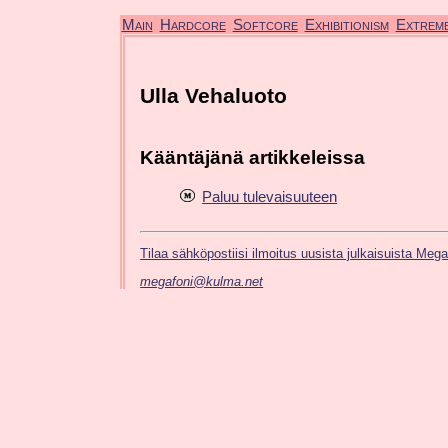
Main
Hardcore
Softcore
Exhibitionism
Extrem
Ulla Vehaluoto
Kääntäjänä artikkeleissa
Paluu tulevaisuuteen
Tilaa sähköpostiisi ilmoitus uusista julkaisuista Meg
megafoni@kulma.net