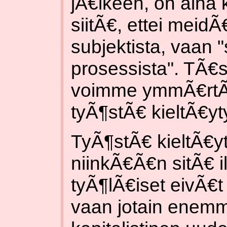
jÃ€lkeen, on aina 
siitÃ€, ettei meid
subjektista, vaan "
prosessista". TÃ
voimme ymmÃ€rtÃ€
tyÃ¶stÃ€ kieltÃ€yt
TyÃ¶stÃ€ kieltÃ€yt
niinkÃ€Ã€n sitÃ€ i
tyÃ¶lÃ€iset eivÃ€t h
vaan jotain enemm