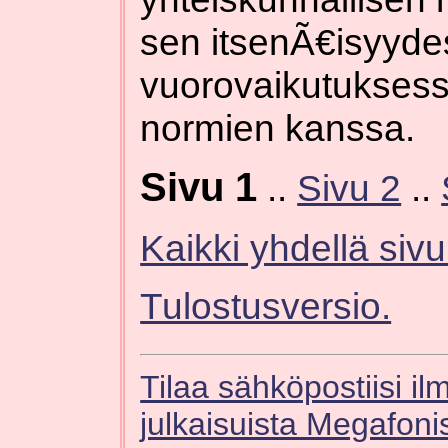
sen itsenÃ€isyyde
vuorovaikutuksessa
normien kanssa.
Sivu 1
..
Sivu 2
..
Kaikki yhdellä sivul
Tulostusversio.
Tilaa sähköpostiisi il
julkaisuista Megafoni