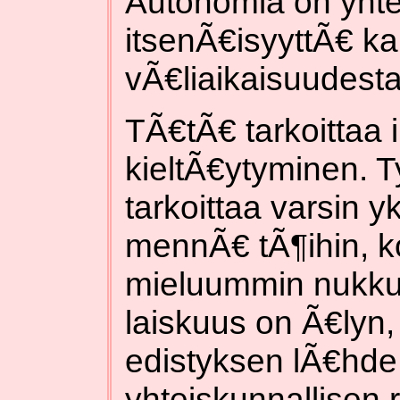
Autonomia on yhte
itsenÃ€isyyttÃ€ ka
vÃ€liaikaisuudesta
TÃ€tÃ€ tarkoittaa
kieltÃ€ytyminen. 
tarkoittaa varsin y
mennÃ€ tÃ¶ihin, 
mieluummin nukk
laiskuus on Ã€lyn,
edistyksen lÃ€hde
yhteiskunnallisen 