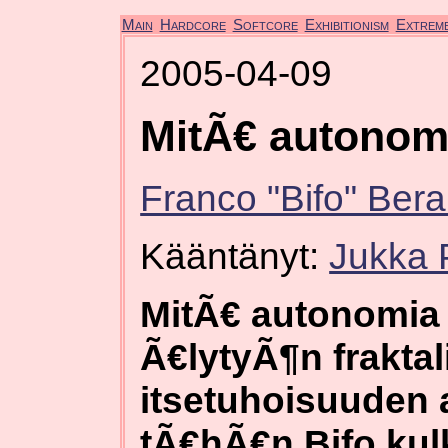
Main
Hardcore
Softcore
Exhibitionism
Extrem
2005-04-09
MitÃ€ autonom
Franco "Bifo" Bera
Kääntänyt:
Jukka 
MitÃ€ autonomia v
Ã€lytyÃ¶n fraktal
itsetuhoisuuden 
tÃ€hÃ€n Bifo kul