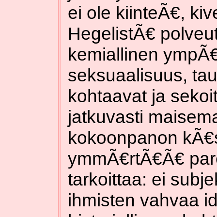
ei ole kiinteÃ€, kiv
HegelistÃ€ polveut
kemiallinen ympÃ€r
seksuaalisuus, taud
kohtaavat ja sekoit
jatkuvasti maise
kokoonpanon kÃ€s
ymmÃ€rtÃ€Ã€ par
tarkoittaa: ei subje
ihmisten vahvaa id