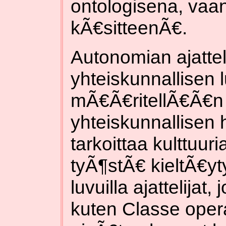
ontologisena, vaa
kÃ€sitteenÃ€.
Autonomian ajatte
yhteiskunnallisen 
mÃ€Ã€ritellÃ€Ã€n
yhteiskunnallisen h
tarkoittaa kulttuur
tyÃ¶stÃ€ kieltÃ€yt
luvuilla ajattelijat, 
kuten Classe opera