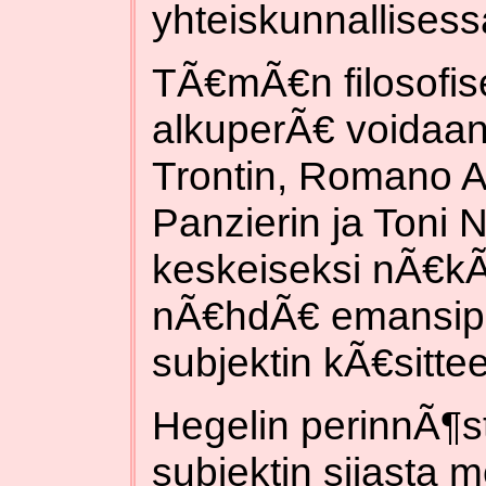
yhteiskunnallises
TÃ€mÃ€n filosofisen
alkuperÃ€ voidaan 
Trontin, Romano A
Panzierin ja Toni N
keskeiseksi nÃ€k
nÃ€hdÃ€ emansipa
subjektin kÃ€sitte
Hegelin perinnÃ¶st
subjektin sijasta 