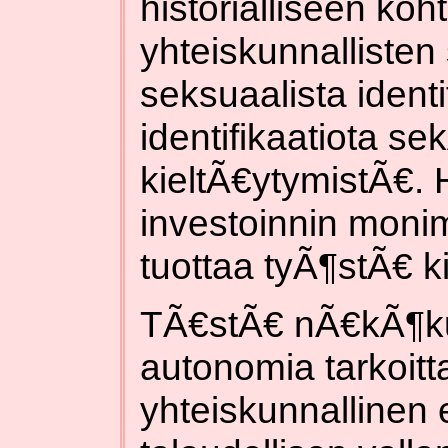
historialliseen ko
yhteiskunnallisten
seksuaalista identif
identifikaatiota s
kieltÃ€ytymistÃ€. 
investoinnin moni
tuottaa tyÃ¶stÃ€ k
TÃ€stÃ€ nÃ€kÃ¶k
autonomia tarkoitt
yhteiskunnallinen 