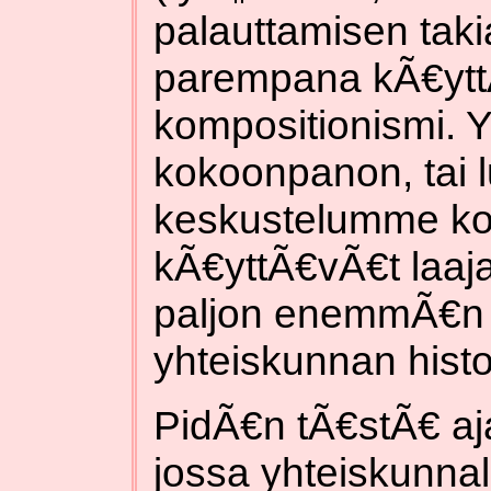
palauttamisen taki
parempana kÃ€yt
kompositionismi. Y
kokoonpanon, tai 
keskustelumme koht
kÃ€yttÃ€vÃ€t laajal
paljon enemmÃ€n 
yhteiskunnan histo
PidÃ€n tÃ€stÃ€ aja
jossa yhteiskunnall