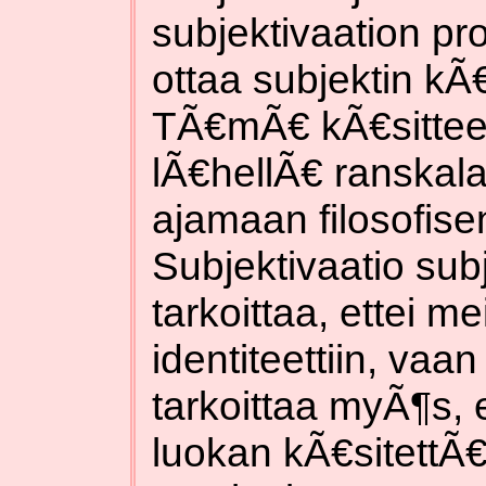
subjektivaation pr
ottaa subjektin kÃ€
TÃ€mÃ€ kÃ€sitteell
lÃ€hellÃ€ ranskala
ajamaan filosofis
Subjektivaatio subj
tarkoittaa, ettei m
identiteettiin, vaa
tarkoittaa myÃ¶s, 
luokan kÃ€sitettÃ