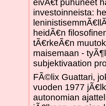
eivÃ€t puhuneet ha
investoinneista: h
leninistisemmÃ€llÃ€
heidÃ€n filosofine
tÃ€rkeÃ€n muutoks
maisemaan - tyÃ¶
subjektivaation pr
FÃ©lix Guattari, j
vuoden 1977 jÃ€lk
autonomian ajattel