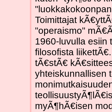
"luokkakokoonpano
Toimittajat kÃ€ytt
"operaismo" mÃ€Ã€
1960-luvulla esiin tu
filosofista liikett
tÃ€stÃ€ kÃ€sittees
yhteiskunnallisen 
monimutkaisuuden
teollisuustyÃ¶lÃ€
myÃ¶hÃ€isen mode