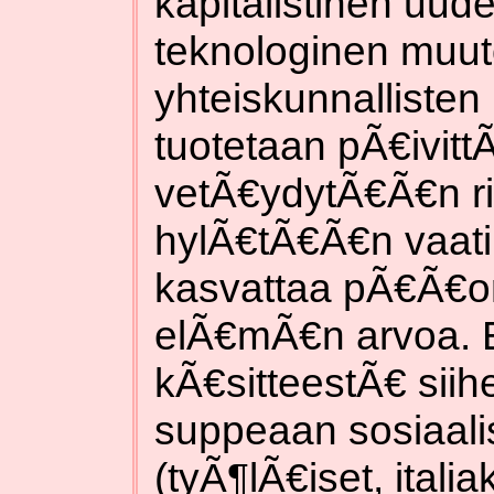
kapitalistinen uude
teknologinen muut
yhteiskunnallisten
tuotetaan pÃ€ivittÃ€
vetÃ€ydytÃ€Ã€n rii
hylÃ€tÃ€Ã€n vaati
kasvattaa pÃ€Ã€o
elÃ€mÃ€n arvoa. 
kÃ€sitteestÃ€ siih
suppeaan sosiaali
(tyÃ¶lÃ€iset, italia