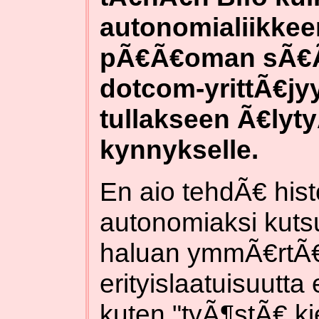
autonomialiikkeen
pÃ€Ã€oman sÃ€Ã€
dotcom-yrittÃ€j
tullakseen Ã€lyt
kynnykselle.
En aio tehdÃ€ histo
autonomiaksi kutsu
haluan ymmÃ€rtÃ
erityislaatuisuutta
kuten "tyÃ¶stÃ€ ki