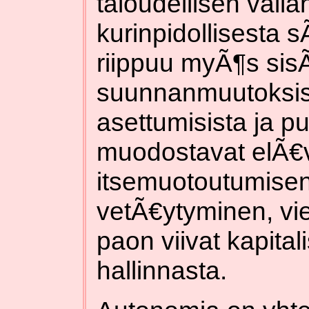
taloudellisen vall
kurinpidollisesta 
riippuu myÃ¶s sisÃ
suunnanmuutoksist
asettumisista ja p
muodostavat elÃ€
itsemuotoutumisen
vetÃ€ytyminen, vi
paon viivat kapital
hallinnasta.