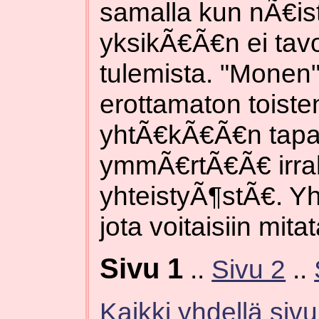
samalla kun nÃ€i
yksikÃ€Ã€n ei tav
tulemista. "Monen
erottamaton toiste
yhtÃ€kÃ€Ã€n tapa
ymmÃ€rtÃ€Ã€ irrall
yhteistyÃ¶stÃ€. Yh
jota voitaisiin mitat
Sivu 1
..
Sivu 2
..
Kaikki yhdellä sivul