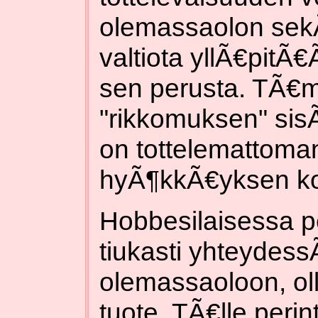
olemassaolon sekÃ
valtiota yllÃ€pit
sen perusta. TÃ€m
"rikkomuksen" sisÃ
on tottelemattoma
hyÃ¶kkÃ€yksen k
Hobbesilaisessa p
tiukasti yhteydess
olemassaoloon, oll
tuote. TÃ€lle peri