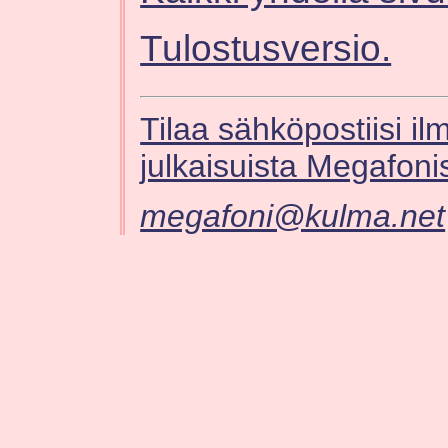
Tulostusversio.
Tilaa sähköpostiisi il
julkaisuista Megafoni
megafoni@kulma.net