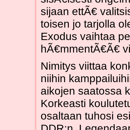
sijaan ettÃ€ valits
toisen jo tarjolla o
Exodus vaihtaa pe
hÃ€mmentÃ€Ã€ vih
Nimitys viittaa kon
niihin kamppailuihin
aikojen saatossa 
Korkeasti koulute
osaltaan tuhosi es
DDR:n. Legendaaris