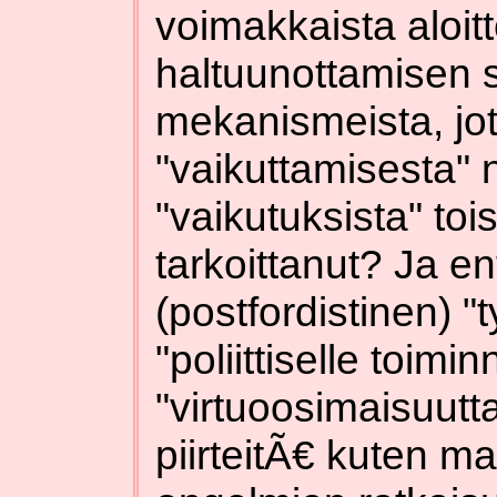
voimakkaista aloit
haltuunottamisen
mekanismeista, jo
"vaikuttamisesta"
"vaikutuksista" toi
tarkoittanut? Ja 
(postfordistinen) 
"poliittiselle toimi
"virtuoosimaisuutt
piirteitÃ€ kuten m