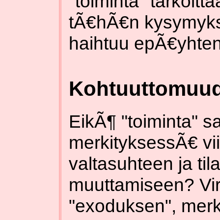
"toiminta" tarkoitt
tÃ€hÃ€n kysymyks
haihtuu epÃ€yhten
Kohtuuttomuud
EikÃ¶ "toiminta" s
merkityksessÃ€ vi
valtasuhteen ja ti
muuttamiseen? Vir
"exoduksen", merki