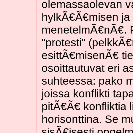
olemassaolevan v
hylkÃ€Ã€misen ja
menetelmÃ€nÃ€. 
"protesti" (pelkkÃ
esittÃ€misenÃ€ ti
osoittautuvat eri a
suhteessa: pako m
joissa konflikti ta
pitÃ€Ã€ konfliktia
horisonttina. Se m
sisÃ€isesti ongel