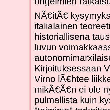
ongelmien ratkais
NÃ€itÃ€ kysymyks
italialainen teoree
historiallisena tau
luvun voimakkaas
autonomimarxilais
Kirjoituksessaan Vi
Virno lÃ€htee liikk
mikÃ€Ã€n ei ole n
pulmallista kuin k