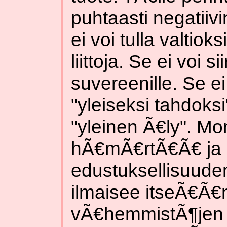
puhtaasti negatiiv
ei voi tulla valtiok
liittoja. Se ei voi 
suvereenille. Se e
"yleiseksi tahdoksi
"yleinen Ã€ly". Mo
hÃ€mÃ€rtÃ€Ã€ ja 
edustuksellisuude
ilmaisee itseÃ€Ã€n
vÃ€hemmistÃ¶jen 