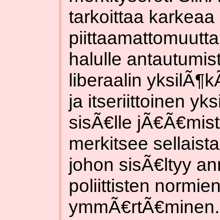
tarkoittaa karkeaa 
piittaamattomuutta
halulle antautumis
liberaalin yksilÃ¶
ja itseriittoinen yk
sisÃ€lle jÃ€Ã€mis
merkitsee sellaista
johon sisÃ€ltyy ann
poliittisten normie
ymmÃ€rtÃ€minen.