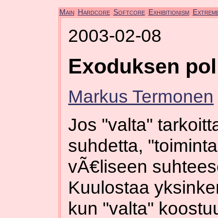
Main
Hardcore
Softcore
Exhibitionism
Extrem
2003-02-08
Exoduksen polii
Markus Termonen
Jos "valta" tarkoit
suhdetta, "toiminta
vÃ€liseen suhtees
Kuulostaa yksinke
kun "valta" koos