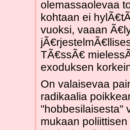
olemassaolevaa tot
kohtaan ei hylÃ€tÃ
vuoksi, vaaan Ã€lyn
jÃ€rjestelmÃ€llis
TÃ€ssÃ€ mielessÃ
exoduksen korkein
On valaisevaa pa
radikaalia poikkea
"hobbesilaisesta" v
mukaan poliittisen