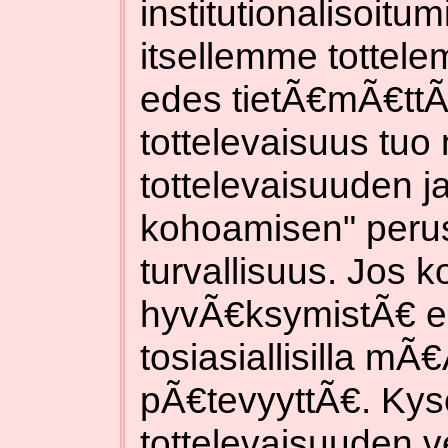
institutionalisoi
itsellemme tottele
edes tietÃ€mÃ€ttÃ
tottelevaisuus t
tottelevaisuuden ja
kohoamisen" perust
turvallisuus. Jos
hyvÃ€ksymistÃ€ ei o
tosiasiallisilla mÃ€
pÃ€tevyyttÃ€. Kys
tottelevaisuuden ve