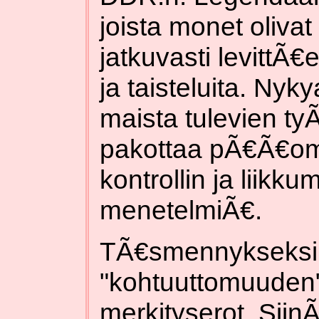
joista monet olivat s
jatkuvasti levittÃ
ja taisteluita. Ny
maista tulevien ty
pakottaa pÃ€Ã€o
kontrollin ja liikk
menetelmiÃ€.
TÃ€smennykseksi V
"kohtuuttomuuden"
merkityserot. Siin