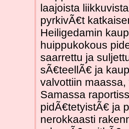
laajoista liikkuvist
pyrkivÃ€t katkai
Heiligedamin kaup
huippukokous pidet
saarrettu ja suljet
sÃ€teellÃ€ ja kau
valvottiin maassa,
Samassa raportissa
pidÃ€tetyistÃ€ ja 
nerokkaasti raken