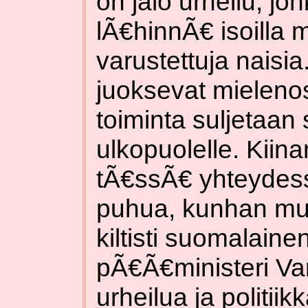
on jalo urheilu, j
lÃ€hinnÃ€ isoilla 
varustettuja naisi
juoksevat mielenos
toiminta suljetaan
ulkopuolelle. Kiina
tÃ€ssÃ€ yhteydes
puhua, kunhan mu
kiltisti suomalain
pÃ€Ã€ministeri Va
urheilua ja politiik