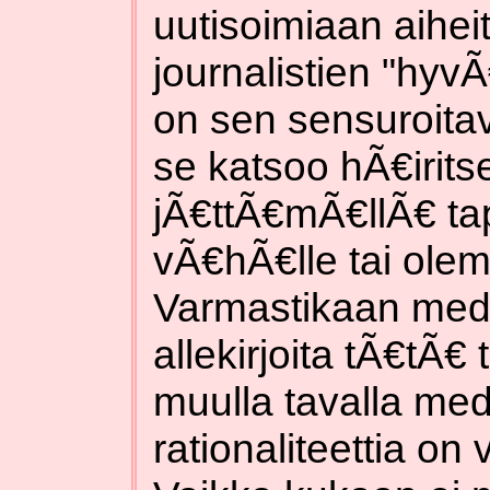
uutisoimiaan aiheit
journalistien "hyv
on sen sensuroitav
se katsoo hÃ€irit
jÃ€ttÃ€mÃ€llÃ€ ta
vÃ€hÃ€lle tai olem
Varmastikaan medi
allekirjoita tÃ€tÃ€
muulla tavalla me
rationaliteettia o