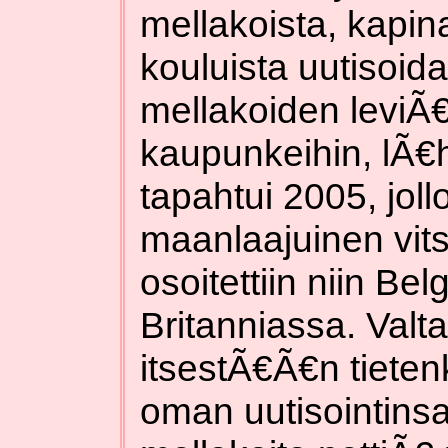
mellakoista, kapina
kouluista uutisoid
mellakoiden leviÃ
kaupunkeihin, lÃ€h
tapahtui 2005, joll
maanlaajuinen vits
osoitettiin niin Be
Britanniassa. Valt
itsestÃ€Ã€n tietenk
oman uutisointins