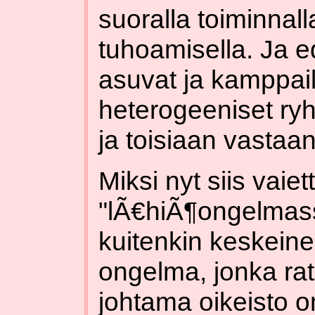
suoralla toiminnal
tuhoamisella. Ja 
asuvat ja kamppail
heterogeeniset ry
ja toisiaan vastaan
Miksi nyt siis vaiet
"lÃ€hiÃ¶ongelmas
kuitenkin keskeine
ongelma, jonka ra
johtama oikeisto on