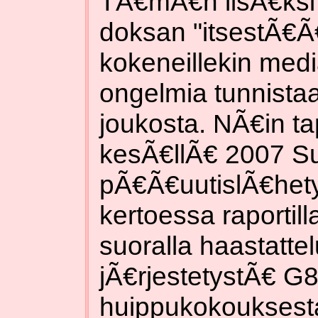
TÃ€mÃ€n lisÃ€ksi 
doksan "itsestÃ€Ã
kokeneillekin medi
ongelmia tunnistaa
joukosta. NÃ€in ta
kesÃ€llÃ€ 2007 S
pÃ€Ã€uutislÃ€het
kertoessa raportill
suoralla haastatte
jÃ€rjestetystÃ€ G
huippukokouksesta.