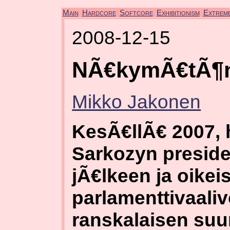
Main
Hardcore
Softcore
Exhibitionism
Extrem
2008-12-15
NÃ€kymÃ€tÃ¶n 
Mikko Jakonen
KesÃ€llÃ€ 2007, 
Sarkozyn preside
jÃ€lkeen ja oikei
parlamenttivaaliv
ranskalaisen su