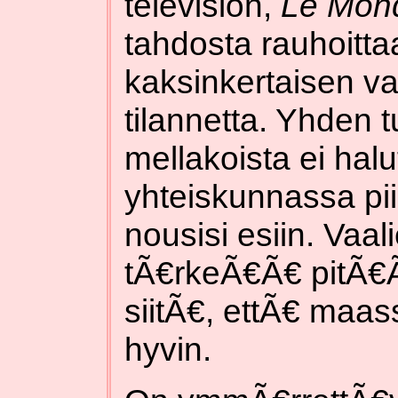
television,
Le Mon
tahdosta rauhoitta
kaksinkertaisen va
tilannetta. Yhden
mellakoista ei halut
yhteiskunnassa pi
nousisi esiin. Vaa
tÃ€rkeÃ€Ã€ pitÃ€Ã
siitÃ€, ettÃ€ maas
hyvin.