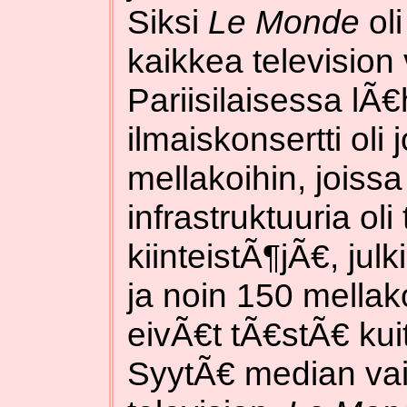
Siksi
Le Monde
ol
kaikkea television
Pariisilaisessa lÃ
ilmaiskonsertti oli 
mellakoihin, joissa
infrastruktuuria ol
kiinteistÃ¶jÃ€, julk
ja noin 150 mellako
eivÃ€t tÃ€stÃ€ ku
SyytÃ€ median va