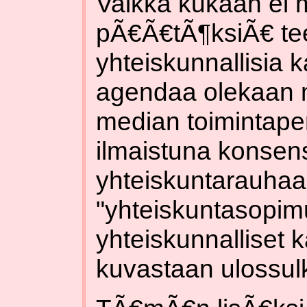
Vaikka kukaan ei 
pÃ€Ã€tÃ¶ksiÃ€ te
yhteiskunnallisia 
agendaa olekaan m
median toimintaper
ilmaistuna konsen
yhteiskuntarauhaa
"yhteiskuntasopimu
yhteiskunnalliset ka
kuvastaan ulossul