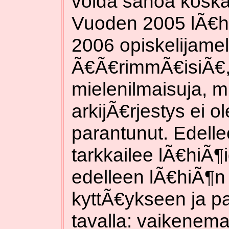
voida sanoa kosk
Vuoden 2005 lÃ€h
2006 opiskelijamell
Ã€Ã€rimmÃ€isiÃ€, 
mielenilmaisuja, 
arkijÃ€rjestys ei o
parantunut. Edellee
tarkkailee lÃ€hiÃ¶
edelleen lÃ€hiÃ¶n
kyttÃ€ykseen ja pa
tavalla: vaikenema