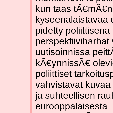
kun taas tÃ€mÃ€n "
kyseenalaistavaa 
pidetty poliittisena
perspektiiviharhat
uutisoinnissa peit
kÃ€ynnissÃ€ olevi
poliittiset tarkoitu
vahvistavat kuvaa 
ja suhteellisen rau
eurooppalaisesta