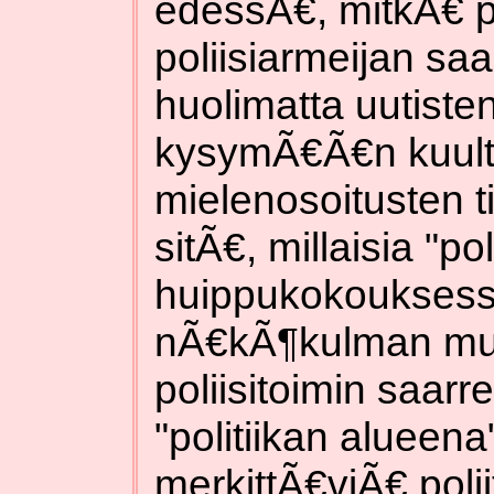
edessÃ€, mitkÃ€ p
poliisiarmeijan sa
huolimatta uutiste
kysymÃ€Ã€n kuult
mielenosoitusten ti
sitÃ€, millaisia "p
huippukokouksess
nÃ€kÃ¶kulman muka
poliisitoimin saarr
"politiikan alueena"
merkittÃ€viÃ€ poli