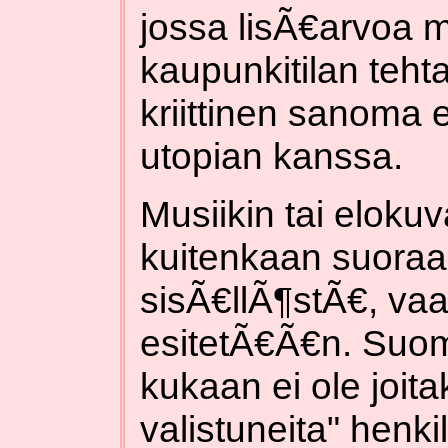
jossa lisÃ€arvoa 
kaupunkitilan tehta
kriittinen sanoma
utopian kanssa.
Musiikin tai elokuv
kuitenkaan suoraan
sisÃ€llÃ¶stÃ€, vaa
esitetÃ€Ã€n. Suo
kukaan ei ole joita
valistuneita" henk