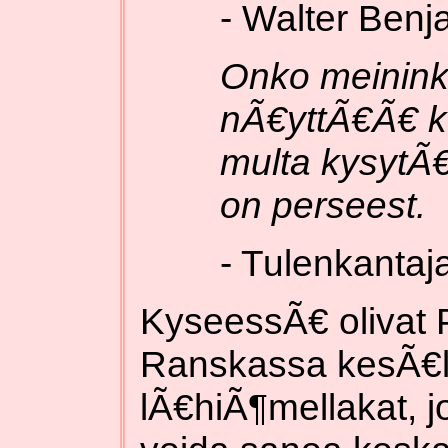
- Walter Benj
Onko meininki
nÃ€yttÃ€Ã€ ku
multa kysytÃ€
on perseest.
- Tulenkantaj
KyseessÃ€ olivat P
Ranskassa kesÃ€l
lÃ€hiÃ¶mellakat, jo