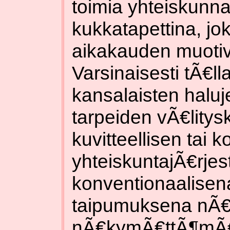
toimia yhteiskunn
kukkatapettina, jo
aikakauden muotiv
Varsinaisesti tÃ€ll
kansalaisten haluj
tarpeiden vÃ€lity
kuvitteellisen tai 
yhteiskuntajÃ€rjest
konventionaalisen
taipumuksena nÃ€y
nÃ€kymÃ€ttÃ¶mÃ€k