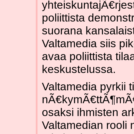
yhteiskuntajÃ€rje
poliittista demonstr
suorana kansalais
Valtamedia siis pi
avaa poliittista ti
keskustelussa.
Valtamedia pyrkii t
nÃ€kymÃ€ttÃ¶mÃ€ks
osaksi ihmisten a
Valtamedian rooli