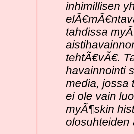
inhimillisen 
elÃ€mÃ€ntav
tahdissa myÃ
aistihavainnon
tehtÃ€vÃ€. Tap
havainnointi s
media, jossa
ei ole vain l
myÃ¶skin histo
olosuhteiden 