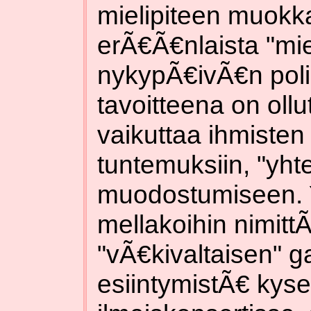
mielipiteen muokka
erÃ€Ã€nlaista "miel
nykypÃ€ivÃ€n poliit
tavoitteena on ollu
vaikuttaa ihmisten 
tuntemuksiin, "yht
muodostumiseen. 
mellakoihin nimittÃ
"vÃ€kivaltaisen" g
esiintymistÃ€ kys