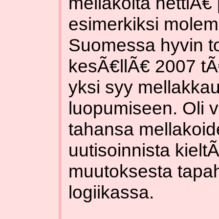
mellakoita nettiÃ
esimerkiksi mole
Suomessa hyvin to
kesÃ€llÃ€ 2007 tÃ
yksi syy mellakkau
luopumiseen. Oli 
tahansa mellakoid
uutisoinnista kiel
muutoksesta tapah
logiikassa.