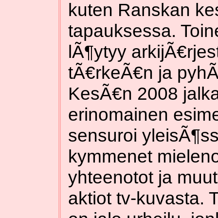
kuten Ranskan ke
tapauksessa. Toin
lÃ¶ytyy arkijÃ€rjes
tÃ€rkeÃ€n ja pyhÃ
KesÃ€n 2008 jalkap
erinomainen esimer
sensuroi yleisÃ¶ssÃ
kymmenet mielenoso
yhteenotot ja muut 
aktiot tv-kuvasta. 