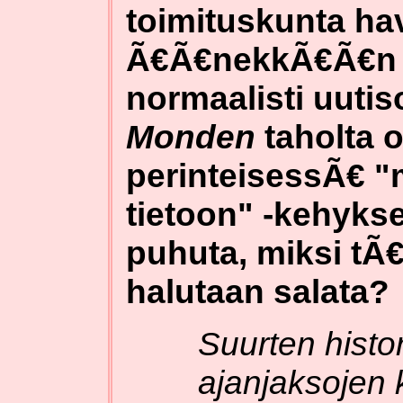
toimituskunta hav
Ã€Ã€nekkÃ€Ã€n 
normaalisti uutis
Monden
taholta o
perinteisessÃ€ "
tietoon" -kehyks
puhuta, miksi tÃ€
halutaan salata?
Suurten histor
ajanjaksojen