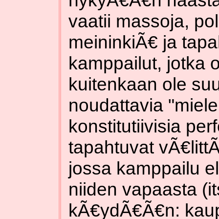
nykyÃ€Ã€n haasta
vaatii massoja, po
meininkiÃ€ ja tap
kamppailut, jotka 
kuitenkaan ole su
noudattavia "miele
konstitutiivisia pe
tapahtuvat vÃ€litt
jossa kamppailu 
niiden vapaasta (i
kÃ€ydÃ€Ã€n: kaupun