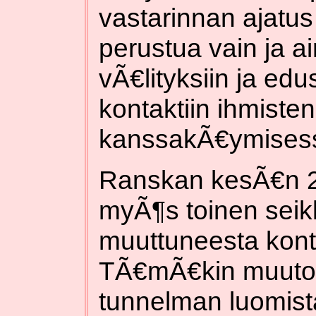
vastarinnan ajatu
perustua vain ja a
vÃ€lityksiin ja ed
kontaktiin ihmiste
kanssakÃ€ymises
Ranskan kesÃ€n 200
myÃ¶s toinen seikk
muuttuneesta kontro
TÃ€mÃ€kin muutos
tunnelman luomista