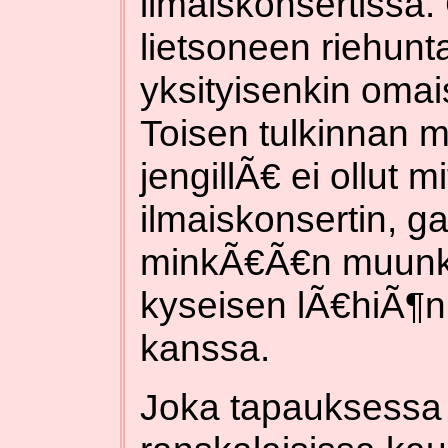
ilmaiskonsertissa. 
lietsoneen riehunta
yksityisenkin oma
Toisen tulkinnan m
jengillÃ€ ei ollut
ilmaiskonsertin, ga
minkÃ€Ã€n muunkaa
kyseisen lÃ€hiÃ¶n 
kanssa.
Joka tapauksessa 