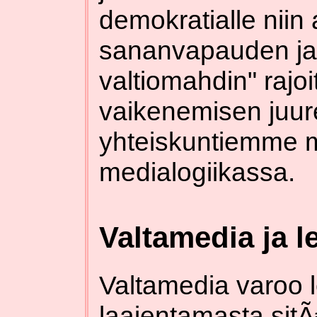
demokratialle niin
sananvapauden ja
valtiomahdin" rajoi
vaikenemisen juu
yhteiskuntiemme 
medialogiikassa.
Valtamedia ja 
Valtamedia varoo 
laajentamasta sitÃ€