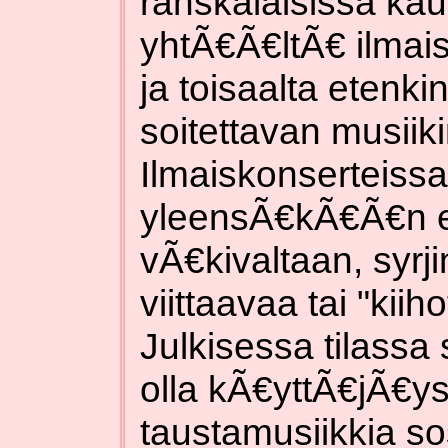
ranskalaisissa kau
yhtÃ€Ã€ltÃ€ ilmais
ja toisaalta etenki
soitettavan musiikin
Ilmaiskonserteissa 
yleensÃ€kÃ€Ã€n ei
vÃ€kivaltaan, syrj
viittaavaa tai "kiih
Julkisessa tilassa 
olla kÃ€yttÃ€jÃ€ys
taustamusiikkia sos