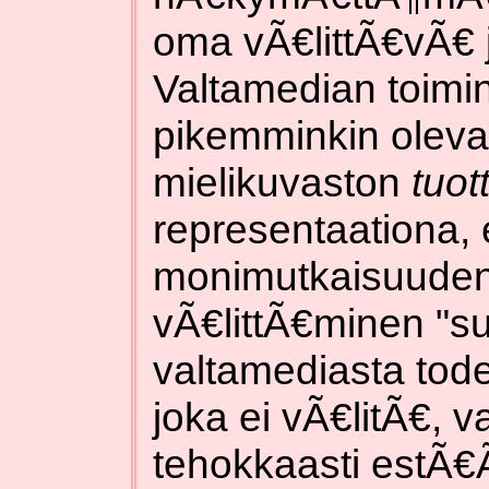
oma vÃ€littÃ€vÃ€ 
Valtamedian toimin
pikemminkin oleva
mielikuvaston
tuo
representaationa, 
monimutkaisuuden j
vÃ€littÃ€minen "s
valtamediasta tode
joka ei vÃ€litÃ€, 
tehokkaasti estÃ