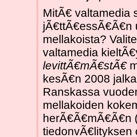
MitÃ€ valtamedia si
jÃ€ttÃ€essÃ€Ã€n 
mellakoista? Vali
valtamedia kieltÃ€
levittÃ€mÃ€stÃ€
m
kesÃ€n 2008 jalka
Ranskassa vuoden
mellakoiden kokem
herÃ€Ã€mÃ€Ã€n (jÃ
tiedonvÃ€lityksen