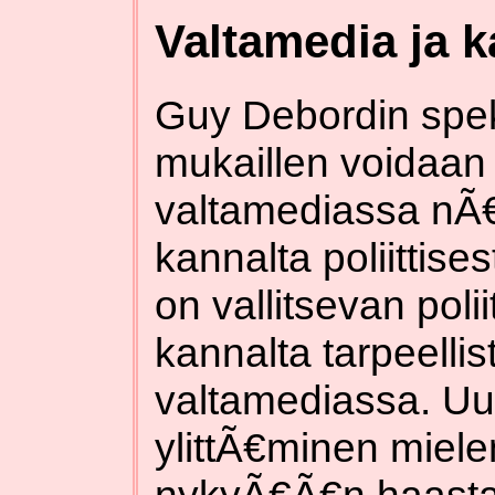
Valtamedia ja k
Guy Debordin spek
mukaillen voidaan
valtamediassa nÃ€
kannalta poliittises
on vallitsevan poli
kannalta tarpeelli
valtamediassa. Uu
ylittÃ€minen miele