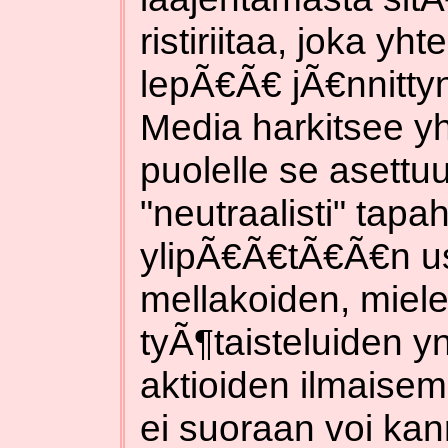
ristiriitaa, joka yh
lepÃ€Ã€ jÃ€nnitty
Media harkitsee y
puolelle se asettu
"neutraalisti" tapa
ylipÃ€Ã€tÃ€Ã€n us
mellakoiden, miel
tyÃ¶taisteluiden y
aktioiden ilmaise
ei suoraan voi kan