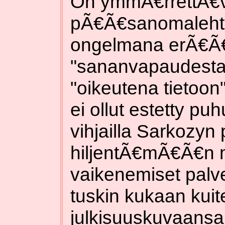
On ymmÃ€rrettÃ€
pÃ€Ã€sanomalehti 
ongelmana erÃ€Ã€
"sananvapaudesta"
"oikeutena tietoo
ei ollut estetty p
vihjailla Sarkozyn
hiljentÃ€mÃ€Ã€n m
vaikenemiset palve
tuskin kukaan kui
julkisuuskuvaansa r