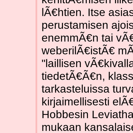
lÃ€htien. Itse asi
perustamisen ajois
enemmÃ€n tai v
weberilÃ€istÃ€ mÃ
"laillisen vÃ€kiva
tiedetÃ€Ã€n, klassi
tarkasteluissa turv
kirjaimellisesti e
Hobbesin Leviatha
mukaan kansalaise