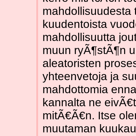
mahdollisuudesta t
kuudentoista vuo
mahdollisuutta jou
muun ryÃ¶stÃ¶n uhr
aleatoristen prose
yhteenvetoja ja s
mahdottomia enn
kannalta ne eivÃ€t 
mitÃ€Ã€n. Itse ole
muutaman kuukaud