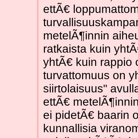
ettÃ€ loppumatto
turvallisuuskampa
metelÃ¶innin aihe
ratkaista kuin yht
yhtÃ€ kuin rappio 
turvattomuus on yht
siirtolaisuus" avul
ettÃ€ metelÃ¶innin 
ei pidetÃ€ baarin o
kunnallisia viranom