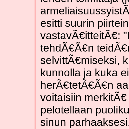
armeliaisuussyistÃ
esitti suurin piirte
vastavÃ€itteitÃ€:
tehdÃ€Ã€n teidÃ€
selvittÃ€miseksi, 
kunnolla ja kuka ei.
herÃ€tetÃ€Ã€n aamu
voitaisiin merkitÃ€ 
pelotellaan puoliku
sinun parhaaksesi