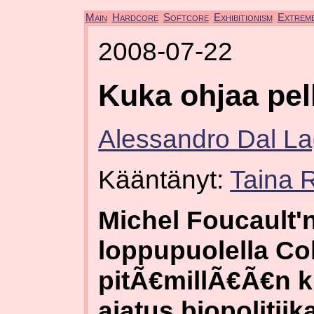
Main
Hardcore
Softcore
Exhibitionism
Extrem
2008-07-22
Kuka ohjaa pe
Alessandro Dal L
Kääntänyt:
Taina R
Michel Foucault'
loppupuolella Co
pitÃ€millÃ€Ã€n k
ajatus biopolitiika