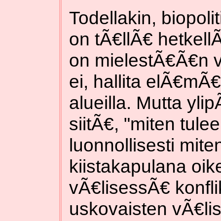
Todellakin, biopoli
on tÃ€llÃ€ hetkellÃ
on mielestÃ€Ã€n va
ei, hallita elÃ€mÃ€
alueilla. Mutta y
siitÃ€, "miten tule
luonnollisesti mite
kiistakapulana oik
vÃ€lisessÃ€ konflik
uskovaisten vÃ€lis