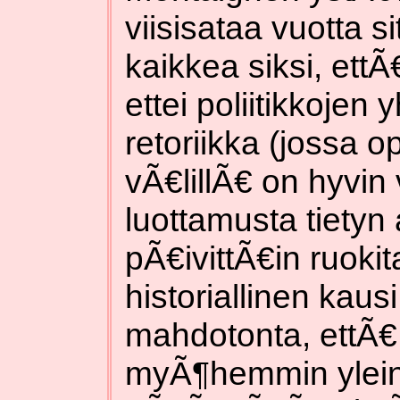
viisisataa vuotta 
kaikkea siksi, ettÃ
ettei poliitikkojen 
retoriikka (jossa o
vÃ€lillÃ€ on hyvin
luottamusta tietyn a
pÃ€ivittÃ€in ruoki
historiallinen kausi
mahdotonta, ettÃ€
myÃ¶hemmin ylein