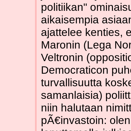
politiikan" ominai
aikaisempia asiaan 
ajattelee kenties,
Maronin (Lega Nord
Veltronin (oppositi
Democraticon puhe
turvallisuutta kos
samanlaisia) poliitt
niin halutaan nimit
pÃ€invastoin: olen