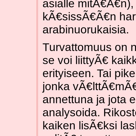
asialle mitÃ€Ã€n),
kÃ€sissÃ€Ã€n harh
arabinuorukaisia.
Turvattomuus on ni
se voi liittyÃ€ ka
erityiseen. Tai pik
jonka vÃ€lttÃ€mÃ
annettuna ja jota e
analysoida. Rikos
kaiken lisÃ€ksi la