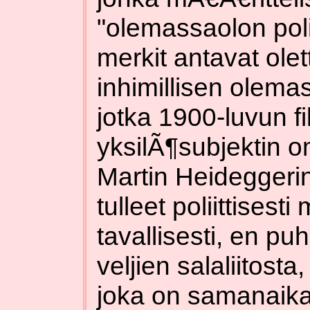
"olemassaolon poli
merkit antavat olet
inhimillisen olema
jotka 1900-luvun fi
yksilÃ¶subjektin o
Martin Heideggerin
tulleet poliittisesti
tavallisesti, en p
veljien salaliitost
joka on samanaikai