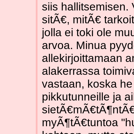
siis hallitsemisen
sitÃ€, mitÃ€ tarkoi
jolla ei toki ole m
arvoa. Minua pyy
allekirjoittamaan 
alakerrassa toimiv
vastaan, koska he 
pikkutunneille ja a
sietÃ€mÃ€tÃ¶ntÃ€
myÃ¶tÃ€tuntoa "hu