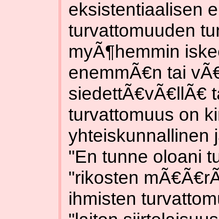
eksistentiaalisen
turvattomuuden tu
myÃ¶hemmin iskee
enemmÃ€n tai v
siedettÃ€vÃ€llÃ€ t
turvattomuus on kir
yhteiskunnallinen 
"En tunne oloani tu
"rikosten mÃ€Ã€rÃ
ihmisten turvatto