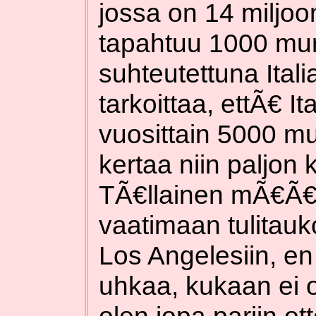
jossa on 14 miljoo
tapahtuu 1000 mur
suhteutettuna Ital
tarkoittaa, ettÃ€ It
vuosittain 5000 m
kertaa niin paljon 
TÃ€llainen mÃ€Ã€r
vaatimaan tulitauk
Los Angelesiin, e
uhkaa, kukaan ei 
olen jopa pariin o