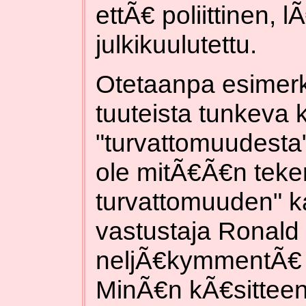
ettÃ€ poliittinen, 
julkikuulutettu.
Otetaanpa esimerk
tuuteista tunkeva
"turvattomuudesta
ole mitÃ€Ã€n teke
turvattomuuden" ka
vastustaja Ronald
neljÃ€kymmentÃ€ v
MinÃ€n kÃ€sitteen