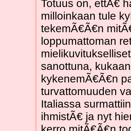
Totuus on, ettÃ€ hal
milloinkaan tule
tekemÃ€Ã€n mitÃ€
loppumattoman ret
mielikuvituksellis
sanottuna, kukaan
kykenemÃ€Ã€n pa
turvattomuuden va
Italiassa surmattii
ihmistÃ€ ja nyt hie
kerro mitÃ€Ã€n tod