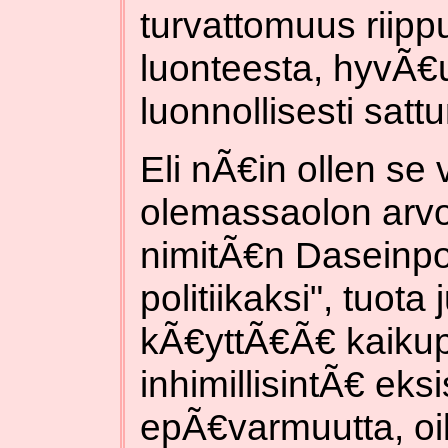
turvattomuus riip
luonteesta, hyvÃ€
luonnollisesti satt
Eli nÃ€in ollen se 
olemassaolon arvoi
nimitÃ€n Daseinpol
politiikaksi", tuota 
kÃ€yttÃ€Ã€ kaiku
inhimillisintÃ€ eksi
epÃ€varmuutta, oi