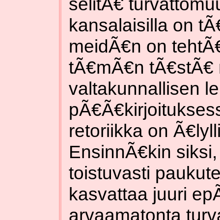
selitÃ€ turvattomu
kansalaisilla on 
meidÃ€n on tehtÃ
tÃ€mÃ€n tÃ€stÃ€ 
valtakunnallisen l
pÃ€Ã€kirjoitukses
retoriikka on Ã€lyl
EnsinnÃ€kin siksi,
toistuvasti paukutet
kasvattaa juuri e
arvaamatonta turv