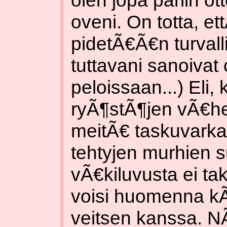
oveni. On totta, et
pidetÃ€Ã€n turvall
tuttavani sanoiva
peloissaan...) Eli,
ryÃ¶stÃ¶jen vÃ€he
meitÃ€ taskuvark
tehtyjen murhien s
vÃ€kiluvusta ei tak
voisi huomenna 
veitsen kanssa. N