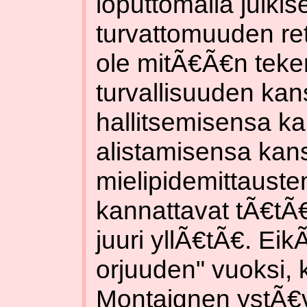
loputtomalla julki
turvattomuuden re
ole mitÃ€Ã€n teke
turvallisuuden ka
hallitsemisensa ka
alistamisensa kan
mielipidemittaust
kannattavat tÃ€tÃ€
juuri yllÃ€tÃ€. Ei
orjuuden" vuoksi, k
Montaignen ystÃ€v