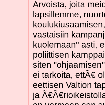
Arvoista, joita me
lapsillemme, nuort
koulukiusaamisen,
vastaisiin kampanj
kuolemaan" asti, 
poliittisen kampp
siten "ohjaamise
ei tarkoita, ettÃ€ 
eettisen Valtion ta
ja Ã€Ã€rioikeistol
on varmaan sen su