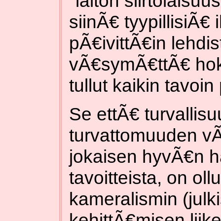
"laiton siirtolaisuu
siinÃ€ tyypillisiÃ€
pÃ€ivittÃ€in lehdist
vÃ€symÃ€ttÃ€ hoke
tullut kaikin tavoin p
Se ettÃ€ turvallisuu
turvattomuuden vÃ
jokaisen hyvÃ€n ha
tavoitteista, on oll
kameralismin (julki
kehittÃ€misen liike