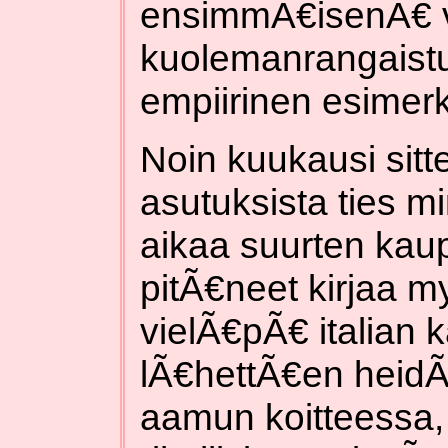
ensimmÃ€isenÃ€ v
kuolemanrangaistu
empiirinen esimerk
Noin kuukausi sitte
asutuksista ties 
aikaa suurten kaup
pitÃ€neet kirjaa m
vielÃ€pÃ€ italian k
lÃ€hettÃ€en heidÃ€
aamun koitteessa, 