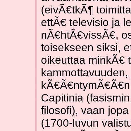
(eivÃ€tkÃ¶ toimitta
ettÃ€ televisio ja 
nÃ€htÃ€vissÃ€, osa
toisekseen siksi, 
oikeuttaa minkÃ€ 
kammottavuuden, j
kÃ€Ã€ntymÃ€Ã€n h
Capitinia (fasismin
filosofi), vaan jo
(1700-luvun valistu