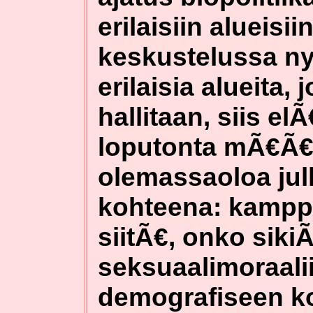
erilaisiin alueisii
keskustelussa n
erilaisia alueita,
hallitaan, siis e
loputonta mÃ€Ã€r
olemassaoloa jul
kohteena: kampp
siitÃ€, onko siki
seksuaalimoraalii
demografiseen kon