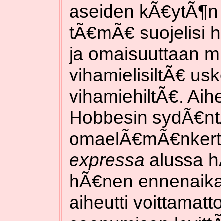
aseiden kÃ€ytÃ¶n 
tÃ€mÃ€ suojelisi
ja omaisuuttaan m
vihamielisiltÃ€ usko
vihamiehiltÃ€. Aihe
Hobbesin sydÃ€nt
omaelÃ€mÃ€nker
expressa
alussa h
hÃ€nen ennenaik
aiheutti voittama