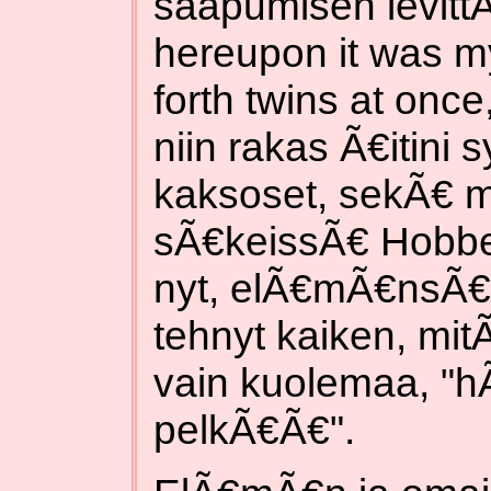
saapumisen levitt
hereupon it was m
forth twins at once
niin rakas Ã€itini 
kaksoset, sekÃ€ mi
sÃ€keissÃ€ Hobbes
nyt, elÃ€mÃ€nsÃ€ 
tehnyt kaiken, mitÃ
vain kuolemaa, "
pelkÃ€Ã€".