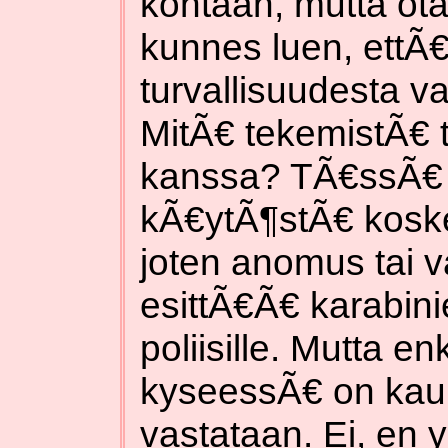
kohtaan, mutta ota
kunnes luen, ettÃ
turvallisuudesta v
MitÃ€ tekemistÃ€ t
kanssa? TÃ€ssÃ€ o
kÃ€ytÃ¶stÃ€ kosk
joten anomus tai v
esittÃ€Ã€ karabini
poliisille. Mutta 
kyseessÃ€ on kaup
vastataan. Ei, en