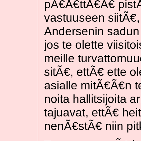
pÃ€Ã€ttÃ€Ã€ pistÃ
vastuuseen siitÃ
Andersenin sadun 
jos te olette viisit
meille turvattomuu
sitÃ€, ettÃ€ ette 
asialle mitÃ€Ã€n
noita hallitsijoita 
tajuavat, ettÃ€ he
nenÃ€stÃ€ niin pi