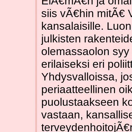
ElÃ€mÃ€n ja omai
siis vÃ€hin mitÃ€ V
kansalaisille. Luo
julkisten rakenteid
olemassaolon syy
erilaiseksi eri polii
Yhdysvalloissa, jo
periaatteellinen o
puolustaakseen ko
vastaan, kansallis
terveydenhoitojÃ€