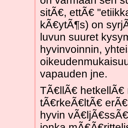
sitÃ€, ettÃ€ "etiikk
kÃ€ytÃ¶s) on syr
luvun suuret kysym
hyvinvoinnin, yhte
oikeudenmukaisuud
vapauden jne.
TÃ€llÃ€ hetkellÃ€ 
tÃ€rkeÃ€ltÃ€ erÃ€s
hyvin vÃ€ljÃ€ssÃ€ 
jonka mÃ€Ã€rittelis