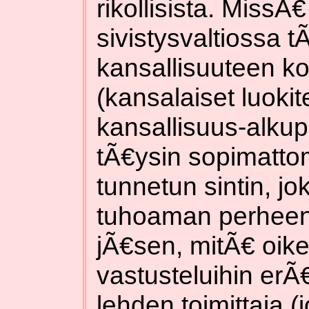
rikollisista. MissÃ
sivistysvaltiossa t
kansallisuuteen k
(kansalaiset luokit
kansallisuus-alku
tÃ€ysin sopimatto
tunnetun sintin, j
tuhoaman perheen
jÃ€sen, mitÃ€ oike
vastusteluihin erÃ
lehden toimittaja (