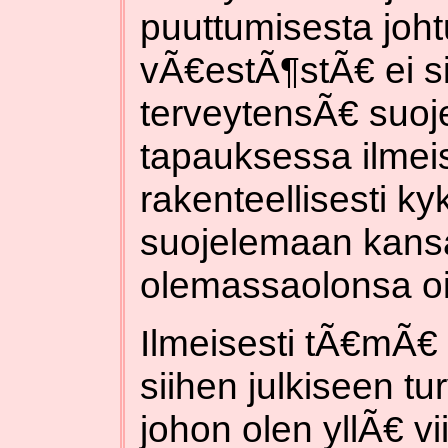
puuttumisesta joh
vÃ€estÃ¶stÃ€ ei sil
terveytensÃ€ suoje
tapauksessa ilmeis
rakenteellisesti 
suojelemaan kans
olemassaolonsa oi
Ilmeisesti tÃ€mÃ€ 
siihen julkiseen tu
johon olen yllÃ€ v