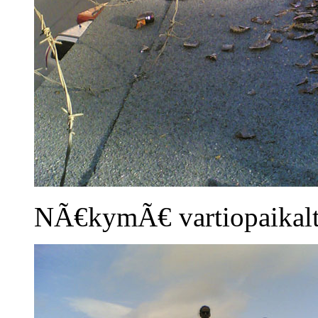
NÃ€kymÃ€ vartiopaikalt