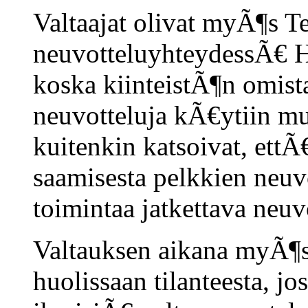
Valtaajat olivat myÃ¶s T
neuvotteluyhteydessÃ€ H
koska kiinteistÃ¶n omista
neuvotteluja kÃ€ytiin muis
kuitenkin katsoivat, ett
saamisesta pelkkien neuvo
toimintaa jatkettava neuv
Valtauksen aikana myÃ¶s 
huolissaan tilanteesta, jo