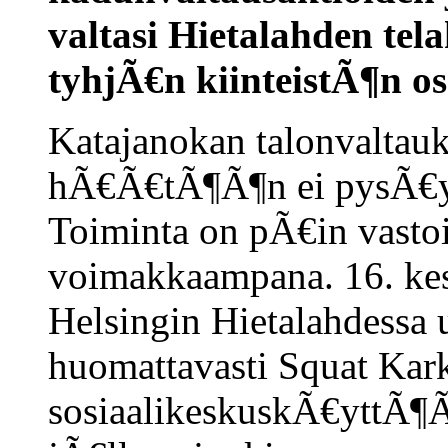
valtasi Hietalahden tela
tyhjÃ€n kiinteistÃ¶n os
Katajanokan talonvalta
hÃ€Ã€tÃ¶Ã¶n ei pysÃ€yt
Toiminta on pÃ€in vastoi
voimakkaampana. 16. kes
Helsingin Hietalahdessa u
huomattavasti Squat Kar
sosiaalikeskuskÃ€yttÃ¶Ã¶