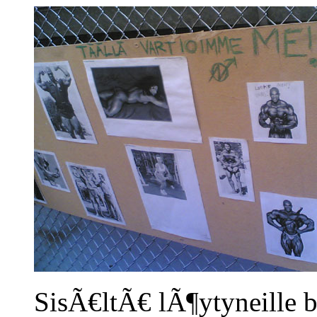
SisÃ€ltÃ€ lÃ¶ytyneille b