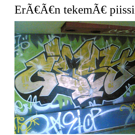
ErÃ€Ã€n tekemÃ€ piissi