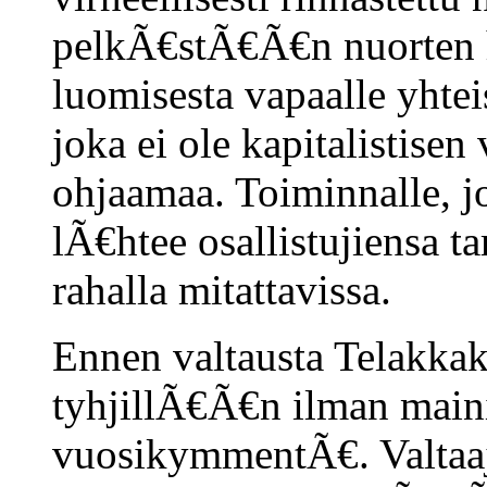
pelkÃ€stÃ€Ã€n nuorten ha
luomisesta vapaalle yhtei
joka ei ole kapitalistisen
ohjaamaa. Toiminnalle, jo
lÃ€htee osallistujiensa ta
rahalla mitattavissa.
Ennen valtausta Telakkaka
tyhjillÃ€Ã€n ilman main
vuosikymmentÃ€. Valtaaji