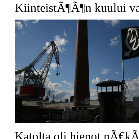
KiinteistÃ¶Ã¶n kuului val
Katolta oli hienot nÃ€kÃ