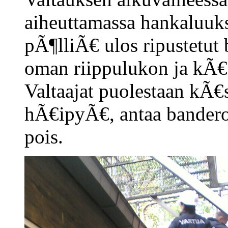
aiheuttamassa hankaluuksi
pÃ¶lliÃ€ ulos ripustetut b
oman riippulukon ja kÃ€
Valtaajat puolestaan kÃ€
hÃ€ipyÃ€, antaa banderoll
pois.