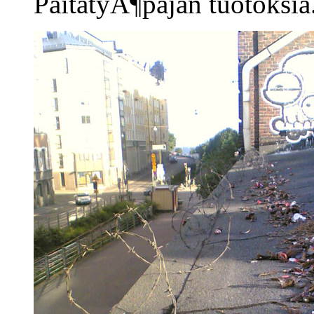
PaitatyÃ¶pajan tuotoksia