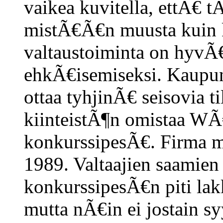
vaikea kuvitella, ettÃ€ 
mistÃ€Ã€n muusta kuin k
valtaustoiminta on hyvÃ€
ehkÃ€isemiseksi. Kaupunk
ottaa tyhjinÃ€ seisovia 
kiinteistÃ¶n omistaa WÃ
konkurssipesÃ€. Firma m
1989. Valtaajien saamien
konkurssipesÃ€n piti lak
mutta nÃ€in ei jostain s