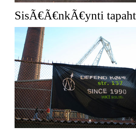
SisÃ€Ã€nkÃ€ynti tapahtui