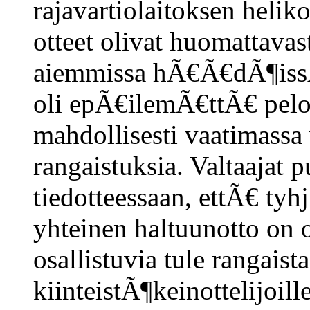
rajavartiolaitoksen helik
otteet olivat huomattava
aiemmissa hÃ€Ã€dÃ¶issÃ
oli epÃ€ilemÃ€ttÃ€ pelote
mahdollisesti vaatimassa 
rangaistuksia. Valtaajat 
tiedotteessaan, ettÃ€ tyh
yhteinen haltuunotto on 
osallistuvia tule rangaist
kiinteistÃ¶keinottelijoille