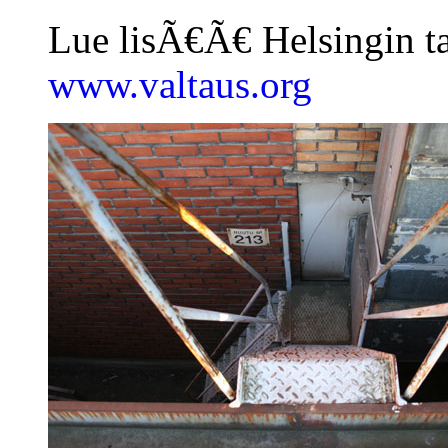
Lue lisÃ€Ã€ Helsingin ta
www.valtaus.org