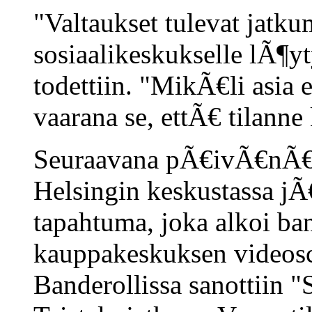
"Valtaukset tulevat jatk
sosiaalikeskukselle lÃ¶yt
todettiin. "MikÃ€li asia e
vaarana se, ettÃ€ tilanne
Seuraavana pÃ€ivÃ€nÃ€
Helsingin keskustassa jÃ€
tapahtuma, joka alkoi ba
kauppakeskuksen videosc
Banderollissa sanottiin "