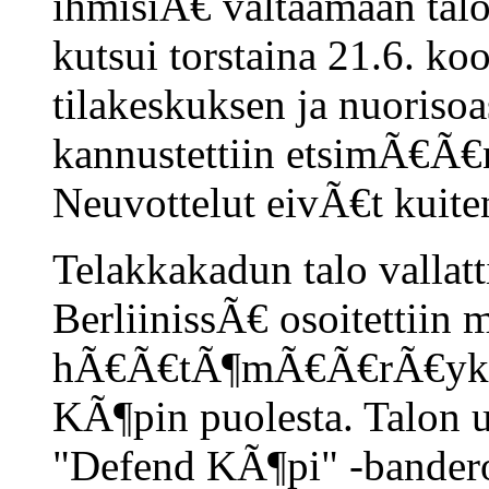
ihmisiÃ€ valtaamaan talo
kutsui torstaina 21.6. ko
tilakeskuksen ja nuoriso
kannustettiin etsimÃ€Ã€n
Neuvottelut eivÃ€t kuite
Telakkakadun talo valla
BerliinissÃ€ osoitettiin 
hÃ€Ã€tÃ¶mÃ€Ã€rÃ€yksen
KÃ¶pin puolesta. Talon ul
"Defend KÃ¶pi" -banderol