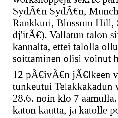
SydÃ€n SydÃ€n, Munchie
Rankkuri, Blossom Hill,
dj'itÃ€). Vallatun talon 
kannalta, ettei talolla oll
soittaminen olisi voinut 
12 pÃ€ivÃ€n jÃ€lkeen va
tunkeutui Telakkakadun v
28.6. noin klo 7 aamulla
katon kautta, ja katolle 