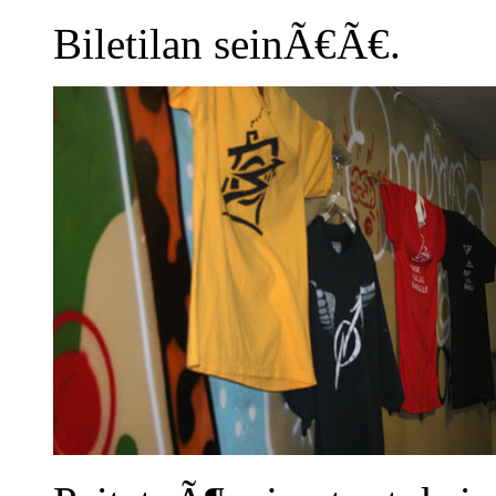
Biletilan seinÃ€Ã€.