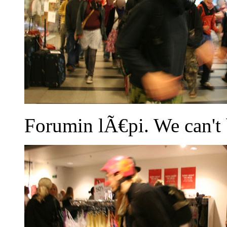
Forumin lÃ€pi. We can't 