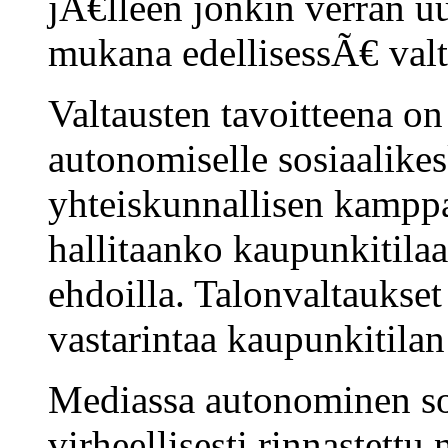
jÃ€lleen jonkin verran u
mukana edellisessÃ€ valt
Valtausten tavoitteena on
autonomiselle sosiaalikes
yhteiskunnallisen kampp
hallitaanko kaupunkitil
ehdoilla. Talonvaltaukset
vastarintaa kaupunkitila
Mediassa autonominen sos
virheellisesti rinnastettu