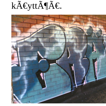
kÃ€yttÃ¶Ã€.