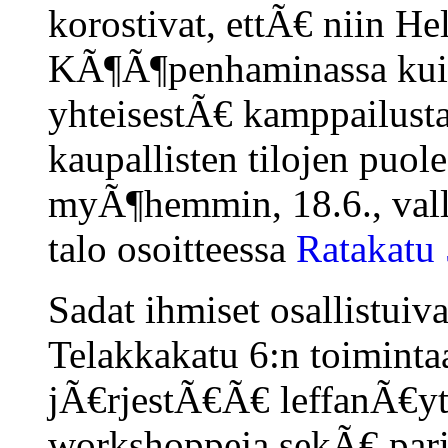
korostivat, ettÃ€ niin He
KÃ¶Ã¶penhaminassa kuin
yhteisestÃ€ kamppailusta i
kaupallisten tilojen puo
myÃ¶hemmin, 18.6., vall
talo osoitteessa
Ratakatu
Sadat ihmiset osallistui
Telakkakatu 6:n toimintaa
jÃ€rjestÃ€Ã€ leffanÃ€yt
workshoppeja sekÃ€ pari