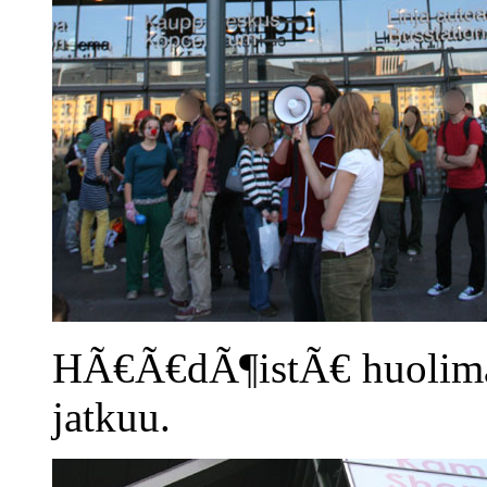
HÃ€Ã€dÃ¶istÃ€ huolimatta
jatkuu.