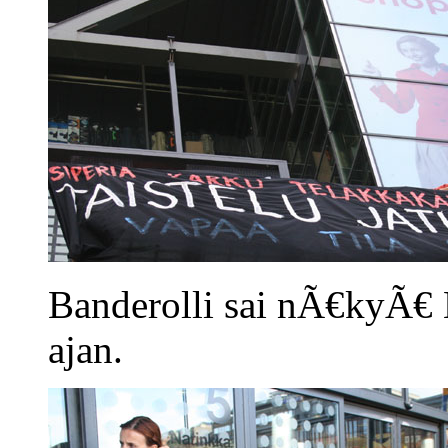
Banderolli sai nÃ€kyÃ€
ajan.