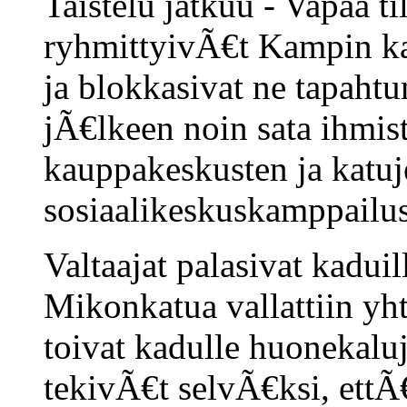
Taistelu jatkuu - Vapaa til
ryhmittyivÃ€t Kampin k
ja blokkasivat ne tapah
jÃ€lkeen noin sata ihmis
kauppakeskusten ja katuj
sosiaalikeskuskamppailus
Valtaajat palasivat kadui
Mikonkatua vallattiin yh
toivat kadulle huonekaluj
tekivÃ€t selvÃ€ksi, ettÃ€