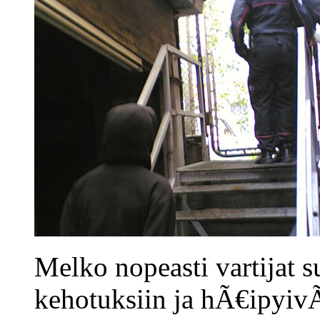
Melko nopeasti vartijat s
kehotuksiin ja hÃ€ipyivÃ€