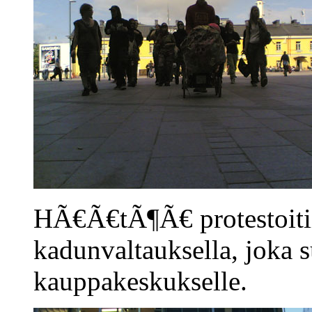
HÃ€Ã€tÃ¶Ã€ protestoitiin
kadunvaltauksella, joka 
kauppakeskukselle.