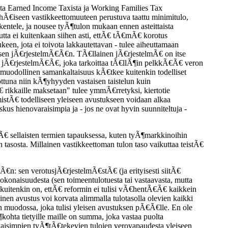
sta Earned Income Taxista ja Working Families Tax
Ã€iseen vastikkeettomuuteen perustuva taattu minimitulo,
kentele, ja nousee tyÃ¶tulon mukaan ennen asteittaista
utta ei kuitenkaan siihen asti, ettÃ€ tÃ€mÃ€ korotus
, jota ei toivota lakkautettavan - tulee aiheuttamaan
uksen jÃ€rjestelmÃ€Ã€n. TÃ€llainen jÃ€rjestelmÃ€ on itse
en jÃ€rjestelmÃ€Ã€, joka tarkoittaa tÃ€llÃ¶in pelkkÃ€Ã€ veron
 muodollinen samankaltaisuus kÃ€tkee kuitenkin todelliset
ottuna niin kÃ¶yhyyden vastaisen taistelun kuin
 rikkaille maksetaan" tulee ymmÃ€rretyksi, kiertotie
stÃ€ todelliseen yleiseen avustukseen voidaan alkaa
oskus hienovaraisimpia ja - jos ne ovat hyvin suunniteltuja -
Ã€ sellaisten termien tapauksessa, kuten tyÃ¶markkinoihin
tasosta. Millainen vastikkeettoman tulon taso vaikuttaa teistÃ€
Ã€n: sen verotusjÃ€rjestelmÃ€stÃ€ (ja erityisesti siitÃ€
 kokonaisuudesta (sen toimeentulotuesta tai vastaavasta, mutta
kuitenkin on, ettÃ€ reformin ei tulisi vÃ€hentÃ€Ã€ kaikkein
einen avustus voi korvata alimmalla tulotasolla olevien kaikki
 muodossa, joka tulisi yleisen avustuksen pÃ€Ã€lle. En ole
hta tietyille maille on summa, joka vastaa puolta
aisimpien tyÃ¶tÃ€tekevien tulojen verovapaudesta yleiseen