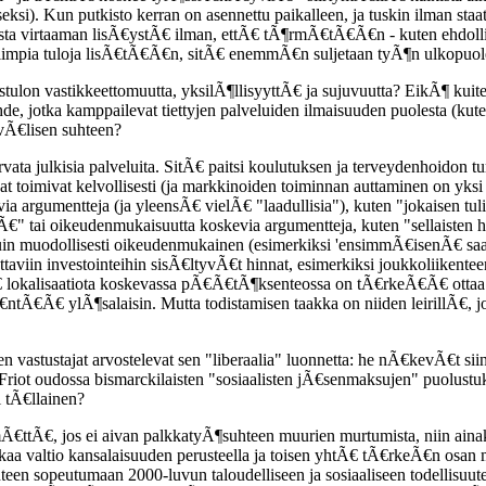
ksi). Kun putkisto kerran on asennettu paikalleen, ja tuskin ilman staa
taista virtaaman lisÃ€ystÃ€ ilman, ettÃ€ tÃ¶rmÃ€tÃ€Ã€n - kuten ehdolli
alimpia tuloja lisÃ€tÃ€Ã€n, sitÃ€ enemmÃ€n suljetaan tyÃ¶n ulkopuo
stulon vastikkeettomuutta, yksilÃ¶llisyyttÃ€ ja sujuvuutta? EikÃ¶ ku
kohde, jotka kamppailevat tiettyjen palveluiden ilmaisuuden puolesta (k
 vÃ€lisen suhteen?
ata julkisia palveluita. SitÃ€ paitsi koulutuksen ja terveydenhoidon tu
 toimivat kelvollisesti (ja markkinoiden toiminnan auttaminen on yksi n
argumentteja (ja yleensÃ€ vielÃ€ "laadullisia"), kuten "jokaisen tulis
Ã€" tai oikeudenmukaisuutta koskevia argumentteja, kuten "sellaisten 
 kuin muodollisesti oikeudenmukainen (esimerkiksi 'ensimmÃ€isenÃ€ sa
aviin investointeihin sisÃ€ltyvÃ€t hinnat, esimerkiksi joukkoliikentee
tÃ€ lokalisaatiota koskevassa pÃ€Ã€tÃ¶ksenteossa on tÃ€rkeÃ€Ã€ ottaa
ntÃ€Ã€ ylÃ¶salaisin. Mutta todistamisen taakka on niiden leirillÃ€, jo
n vastustajat arvostelevat sen "liberaalia" luonnetta: he nÃ€kevÃ€t s
Friot oudossa bismarckilaisten "sosiaalisten jÃ€senmaksujen" puolustuk
i tÃ€llainen?
€ttÃ€, jos ei aivan palkkatyÃ¶suhteen muurien murtumista, niin ainaki
kaa valtio kansalaisuuden perusteella ja toisen yhtÃ€ tÃ€rkeÃ€n osan
opeutumaan 2000-luvun taloudelliseen ja sosiaaliseen todellisuuteen