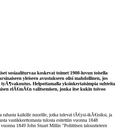
set sosiaaliturvaa koskevat toimet 1900-luvun toisella
sinaiseen yleiseen avustukseen olisi mahdollinen, jos
 tyÃ¶vakuutus. Helpottamalla yksinkertaisimpia suhteita
isen elÃ€mÃ€n valitsemisen, jonka itse kukin toivoo
.
rahasta kaikille nuorille, jotka tulevat tÃ€ysi-ikÃ€isiksi, ja
sta vastikkeettomasta tulosta esitettiin vuonna 1848
 vuonna 1849 John Stuart Millin "Poliittisen taloustieteen