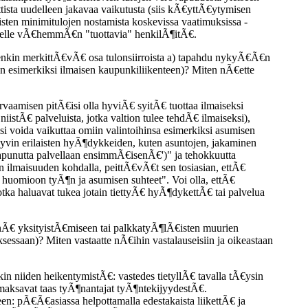
ttista uudelleen jakavaa vaikutusta (siis kÃ€yttÃ€ytymisen
sten minimitulojen nostamista koskevissa vaatimuksissa -
lelle vÃ€hemmÃ€n "tuottavia" henkilÃ¶itÃ€.
itenkin merkittÃ€vÃ€ osa tulonsiirroista a) tapahdu nykyÃ€Ã€n
uten esimerkiksi ilmaisen kaupunkiliikenteen)? Miten nÃ€ette
rvaamisen pitÃ€isi olla hyviÃ€ syitÃ€ tuottaa ilmaiseksi
iistÃ€ palveluista, jotka valtion tulee tehdÃ€ ilmaiseksi),
i voida vaikuttaa omiin valintoihinsa esimerkiksi asumisen
hyvin erilaisten hyÃ¶dykkeiden, kuten asuntojen, jakaminen
apunutta palvellaan ensimmÃ€isenÃ€')" ja tehokkuutta
n ilmaisuuden kohdalla, peittÃ€vÃ€t sen tosiasian, ettÃ€
 huomioon tyÃ¶n ja asumisen suhteet". Voi olla, ettÃ€
tka haluavat tukea jotain tiettyÃ€ hyÃ¶dykettÃ€ tai palvelua
iinÃ€ yksityistÃ€miseen tai palkkatyÃ¶lÃ€isten muurien
sessaan)? Miten vastaatte nÃ€ihin vastalauseisiin ja oikeastaan
n niiden heikentymistÃ€: vastedes tietyllÃ€ tavalla tÃ€ysin
 maksavat taas tyÃ¶nantajat tyÃ¶ntekijyydestÃ€.
: pÃ€Ã€asiassa helpottamalla edestakaista liikettÃ€ ja