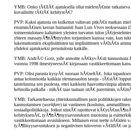
YMB: Onko tÃ€llÃ€ ajatuksella ollut mielestÃ€nne ratkaiseva 
kuvailisitte tÃ€tÃ€ kehitystÃ€?
PVP: Kaksi ajatusta on kulkenut valtavan pitkÃ€n matkan mielis
ensimmÃ€isen kerran humanisti Juan Luis Vives teoksessaan
D
toimeentulotuen kaltaisten yleisten turvatun tulon jÃ€rjestelmi
yhteen massatyÃ¶ttÃ¶myyden torjumisen kanssa vain, kun tuki 
lukemattomien eksplisiittisten tai implisiittisten vÃ€hÃ€n amm
yhdeksi ajatukseksi perustulosta kaikille.
YMB: AndrÃ© Gorz, jolle annoitte nÃ€kyvÃ€sti tunnustusta
vuonna 1998 ilmestyneessÃ€ kirjassaan vastikkeettomaan kan
PVP: Olisi parasta kysyÃ€ suoraan hÃ€neltÃ€. Joka tapaukses
antaa kolonisoida kaikkia olemassaolon tasoja - tÃ€stÃ€ lopputu
taisteluunsa sen puolesta, ettei kaikkein haavoittuvimpia alistet
kehnolla palkalla - mikÃ€ taas taataan sitÃ€ paremmin, nÃ€m
YMB: Tarkasteltaessa yhteiskunnallisen jaon politiikkojen rak
kannustamisen (
workfare
) tai vastineen (koulutus, ammatillinen
sosiaalipolitiikkoja. Jotkut niistÃ€ rajoittuvat kÃ€ytÃ€nnÃ¶ssÃ
kehityksenÃ€, tyÃ¶ttÃ¶myysavustuksen muotoina ja esimerkiksi 
vastikkeettomaan avustukseen. Millaisen eron teette nÃ€iden v
tyÃ¶llisyysavustuksen ja negatiivisen tuloveron vÃ€lillÃ€ on