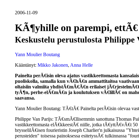
2006-11-09
KÃ¶yhille on parempi, ettÃ€
Keskustelu perustulosta Philippe 
Yann Moulier Boutang
Kääntänyt:
Mikko Jakonen
,
Anna Helle
Painelta perÃ€isin oleva ajatus vastikkeettomasta kansalais
puoliskolla, samalla kun vÃ€hÃ€n ammattitaitoa vaativaan 
oltaisiin valmiita yhdistÃ€mÃ€Ã€n erilaiset jÃ€rjestelmÃ
tyÃ¶n, perhe-elÃ€mÃ€n ja koulutuksen vÃ€lillÃ€ on mahdoll
saavansa.
Yann Moulier Boutang: TÃ€tÃ€ Painelta perÃ€isin olevaa vasti
Philippe Van Parijs: TÃ€smÃ€llisemmin sanottuna Thomas Pa
vastikkeettomasta elÃ€kkeestÃ€ niille, jotka tÃ€yttÃ€vÃ€t 50 vu
brysselilÃ€isen fourieristin Joseph Charlier'n julkaisussa "Yhte
perusteiden" toisessa painoksessa esitetyssÃ€ tulkinnassa "four