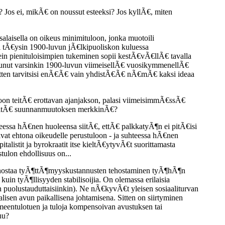
 Jos ei, mikÃ€ on noussut esteeksi? Jos kyllÃ€, miten
alaisella on oikeus minimituloon, jonka muotoili
i tÃ€ysin 1900-luvun jÃ€lkipuoliskon kuluessa
kkein pienituloisimpien tukeminen sopii kestÃ€vÃ€llÃ€ tavalla
itunut varsinkin 1900-luvun viimeisellÃ€ vuosikymmenellÃ€
. Sitten tarvitsisi enÃ€Ã€ vain yhdistÃ€Ã€ nÃ€mÃ€ kaksi ideaa
ioon teitÃ€ erottavan ajanjakson, palasi viimeisimmÃ€ssÃ€
e sitÃ€ suunnanmuutoksen merkkinÃ€?
essa hÃ€nen huoleensa siitÃ€, ettÃ€ palkkatyÃ¶n ei pitÃ€isi
sivat ehtona oikeudelle perustuloon - ja suhteessa hÃ€nen
italistit ja byrokraatit itse kieltÃ€ytyvÃ€t suorittamasta
ulon ehdollisuus on...
kiinnostaa tyÃ¶ttÃ¶myyskustannusten tehostaminen tyÃ¶hÃ¶n
 kuin tyÃ¶llisyyden stabilisoijia. On olemassa erilaisia
an puolustauduttaisiinkin). Ne nÃ€kyvÃ€t yleisen sosiaaliturvan
sen avun paikallisena johtamisena. Sitten on siirtyminen
meentulotuen ja tuloja kompensoivan avustuksen tai
uu?