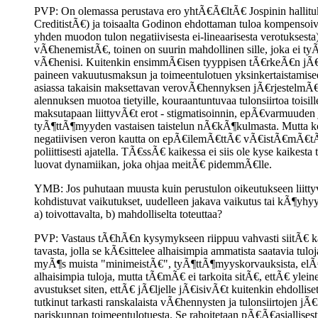
PVP: On olemassa perustava ero yhtÃ€Ã€ltÃ€ Jospinin hallituk
CreditistÃ€) ja toisaalta Godinon ehdottaman tuloa kompensoi
yhden muodon tulon negatiivisesta ei-lineaarisesta verotuksest
vÃ€henemistÃ€, toinen on suurin mahdollinen sille, joka ei tyÃ
vÃ€henisi. Kuitenkin ensimmÃ€isen tyyppisen tÃ€rkeÃ€n jÃ€rje
paineen vakuutusmaksun ja toimeentulotuen yksinkertaistamisee
asiassa takaisin maksettavan verovÃ€hennyksen jÃ€rjestelmÃ€,
alennuksen muotoa tietyille, kouraantuntuvaa tulonsiirtoa toi
maksutapaan liittyvÃ€t erot - stigmatisoinnin, epÃ€varmuuden j
tyÃ¶ttÃ¶myyden vastaisen taistelun nÃ€kÃ¶kulmasta. Mutta kosk
negatiivisen veron kautta on epÃ€ilemÃ€ttÃ€ vÃ€istÃ€mÃ€tÃ¶n.
poliittisesti ajatella. TÃ€ssÃ€ kaikessa ei siis ole kyse kaikest
luovat dynamiikan, joka ohjaa meitÃ€ pidemmÃ€lle.
YMB: Jos puhutaan muusta kuin perustulon oikeutukseen liittyv
kohdistuvat vaikutukset, uudelleen jakava vaikutus tai kÃ¶yhyy
a) toivottavalta, b) mahdolliselta toteuttaa?
PVP: Vastaus tÃ€hÃ€n kysymykseen riippuu vahvasti siitÃ€ kansa
tavasta, jolla se kÃ€sittelee alhaisimpia ammatista saatavia tulo
myÃ¶s muista "minimeistÃ€", tyÃ¶ttÃ¶myyskorvauksista, elÃ€kk
alhaisimpia tuloja, mutta tÃ€mÃ€ ei tarkoita sitÃ€, ettÃ€ yleinen
avustukset siten, ettÃ€ jÃ€ljelle jÃ€isivÃ€t kuitenkin ehdoll
tutkinut tarkasti ranskalaista vÃ€hennysten ja tulonsiirtoje
pariskunnan toimeentulotuesta. Se rahoitetaan pÃ€Ã€asiallise