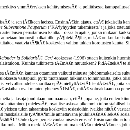
merkitys ymmÃ€rryksen kehittymisessÃ€ ja poliittisessa kamppailussa?
sÃ€ ja sen jÃ€lkeen laeissa. EnsinnÃ€kin ajatus, ettÃ€ jokaisella kans
e Subventione Pauperum
("KÃ¶yhyyden tukemisesta") ja joka toteutu
en asteittaisen perustamisen kautta. Toisaalta ajatus, jonka mukaan kai
annetaan huonosti palkatuille tyÃ¶ntekijÃ¶ille, mikÃ€ on konkretiso
attitaitoa vaativia tÃ¶itÃ€ koskevien valtion tukien korotusten kautta
Refonder la SolidaritÃ© Cerf
-teoksessa (1996) ottaen kuitenkin huom
salaistuloon. Kuinka tulkitsette tÃ€mÃ€n muutoksen? PidÃ€ttekÃ¶ t
sa tÃ€mÃ€n kannan ottaminen vaikutti minusta johdonmukaiselta suhte
loksesta vastapuoli pyrki tuottamaan tulkinnan toiminnoista, jotka oli
taisi velvollisuudelle suorittaa epÃ€miellyttÃ€viÃ€ tehtÃ€viÃ€, joita kap
Ã€ asiathan ovat muuten yhtenevÃ€isiÃ€, mitÃ€ voimakkaampaa perust
ennetta ja tasoja joudutaan huomaamaan, ettÃ€ jopa ne, joita eniten 
 sulauttaminen) mielessÃ€, ovat itse asiassa pikemmin tulon stabilisoijia
€ yleisen tulon takaamista koskeviin tosiasioihin (vaikka niitÃ€ vasta
ranskalaisille tyÃ¶ttÃ¶mille annettavana joululisÃ€nÃ€ sekÃ€ sosiaali
Ã€lillÃ€? Onko kyse perustavanlaatuisesta erosta? Toisin sanottuna toi
 jatkumoita. Mihin merkittÃ€vÃ€ murtuma teidÃ€n mielestÃ€nne sijoitt