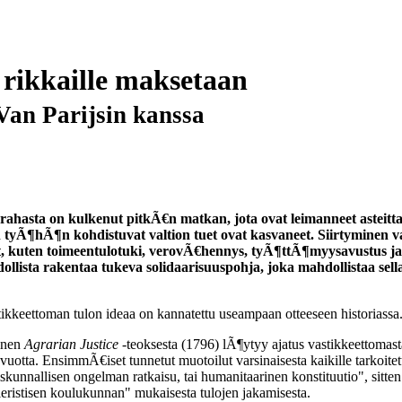
 rikkaille maksetaan
Van Parijsin kanssa
rahasta on kulkenut pitkÃ€n matkan, jota ovat leimanneet asteittai
tyÃ¶hÃ¶n kohdistuvat valtion tuet ovat kasvaneet. Siirtyminen var
€t, kuten toimeentulotuki, verovÃ€hennys, tyÃ¶ttÃ¶myysavustus ja
ista rakentaa tukeva solidaarisuuspohja, joka mahdollistaa sella
kkeettoman tulon ideaa on kannatettu useampaan otteeseen historiassa
inen
Agrarian Justice
-teoksesta (1796) lÃ¶ytyy ajatus vastikkeettomasta 
otta. EnsimmÃ€iset tunnetut muotoilut varsinaisesta kaikille tarkoitetu
iskunnallisen ongelman ratkaisu, tai humanitaarinen konstituutio", sitten
ieristisen koulukunnan" mukaisesta tulojen jakamisesta.