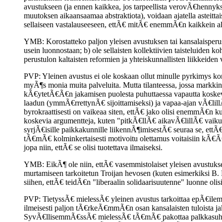
avustukseen (ja ennen kaikkea, jos tarpeellista verovÃ€hennykse
muutoksen aikaansaamaa abstraktiota), voidaan ajatella asteit
sellaiseen vastalauseeseen, ettÃ€ mitÃ€ enemmÃ€n kaikkein 
YMB: Korostatteko paljon yleisen avustuksen tai kansalaisperu
usein luonnostaan; b) ole sellaisten kollektiivien taisteluiden 
perustulon kaltaisten reformien ja yhteiskunnallisten liikkeiden
PVP: Yleinen avustus ei ole koskaan ollut minulle pyrkimys korv
myÃ¶s monia muita palveluita. Mutta tilanteessa, jossa markkinat
kÃ€ytetÃ€Ã€n jakamisen puolesta puhuttaessa vapautta koskevia 
laadun (ymmÃ€rrettynÃ€ sijoittamiseksi) ja vapaa-ajan vÃ€lill
byrokraattisesti on vaikeaa siten, ettÃ€ jako olisi enemmÃ€n
koskevia argumentteja, kuten "pitkÃ€llÃ€ aikavÃ€lillÃ€ vaikutt
syrjÃ€isille paikkakunnille liikennÃ¶imisestÃ€ seuraa se, et
tÃ€mÃ€ kolminkertaisesti motivoitu olettamus voitaisiin kÃ€Ã€
jopa niin, ettÃ€ se olisi tuotettava ilmaiseksi.
YMB: EikÃ¶ ole niin, ettÃ€ vasemmistolaiset yleisen avustukse
murtamiseen tarkoitetun Troijan hevosen (kuten esimerkiksi B. 
siihen, ettÃ€ teidÃ€n "liberaalin solidaarisuutenne" luonne olis
PVP: TietyssÃ€ mielessÃ€ yleinen avustus tarkoittaa epÃ€ilemÃ
ilmeisesti paljon tÃ€rkeÃ€mmÃ€n osan kansalaisten tuloista ja
SyvÃ€llisemmÃ€ssÃ€ mielessÃ€ tÃ€mÃ€ pakottaa palkkasuhteen s