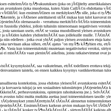
sen esittelemÃ€n tyÃ¶vakuutuksen (joka on jÃ€ljitelty amerikkalaise
van avustuksen (joka muodostaa, kuten Alain CaillÃ©n ehdottama vÃ€h
a) vÃ€lillÃ€: kun ensimmÃ€inen on merkityksetÃ¶n sille, joka ei tyÃ¶s
¶skentele, ja vÃ€henee asteittaisesti sitÃ€ mukaa kun tulot kasvavat m
stelmÃ€n olemassaolo - verrattuna merkittÃ€vÃ€Ã€n toimeentulotukeen
n fuusiolla yhdeksi, jolloin tultaisiin nimenomaan negatiivisen verot
 josta sanotaan usein, ettÃ€ se vastaa muodollisesti yleisen avustuks
sille ja nÃ€iden kahden yhdistelmÃ€Ã€ taas joillekuille muille. TÃ€mÃ€
a niin edelleen - jotka ovat yhtÃ€ paljon yleisen avustuksen etuja kats
a tarvitaan aikaa siihen, ettÃ€ ajatus "on myÃ¶s kÃ¶yhien etu, ettÃ€
 Vasta kun toimeentulotuki muutetaan negatiiviseksi veroksi, siirtymi
a tai ei mistÃ€Ã€n vaan pienistÃ€ askelista, joista ratkaisevimmat ovat j
istÃ€ kysymyksistÃ€, saa vaikutelman, ettÃ€ todellinen erottava tekij
denvastainen taistelu, on ennen kaikkea kysymys vastikkeettoman tulon 
llisesta kontekstista, jossa ehdotus yleisestÃ€ avustuksesta esitetÃ€
ja ja korvaavia tuloja) ja sen sosiaalisten tulonsiirtojen jÃ€rjestelmÃ€n
eistÃ€, perheavustuksista, opintojen rahoituksesta jne.). SelvÃ€Ã€ 
 avustus tulisi muitta mutkitta asettaa juuri toimeentulotuen tasolle: yl
iset tÃ€ydennykset ymmÃ€rrettyinÃ€ tÃ€ssÃ€ alennetun toimeentulotuen
n jÃ€rjestelmÃ€Ã€. EnsimmÃ€isen karkean arvion mukaan hyvÃ€ lÃ€htÃ¶ko
sti - ja tÃ€mÃ€ koskee tyÃ¶ssÃ€kÃ€yviÃ€ - siirtymÃ€llÃ€ kaikista alh