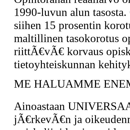
1990-luvun alun tasosta. 
siihen 15 prosentin kor
maltillinen tasokorotus o
riittÃ€vÃ€ korvaus opisk
tietoyhteiskunnan kehityk
ME HALUAMME ENEM
Ainoastaan UNIVERSAA
jÃ€rkevÃ€n ja oikeudenm