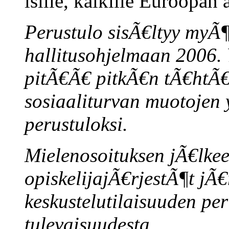
isille, kaikille Euroopan 
Perustulo sisÃ€ltyy myÃ¶
hallitusohjelmaan 2006. 
pitÃ€Ã€ pitkÃ€n tÃ€htÃ€
sosiaaliturvan muotojen
perustuloksi.
Mielenosoituksen jÃ€lkeen
opiskelijajÃ€rjestÃ¶t jÃ€
keskustelutilaisuuden per
tulevaisuudesta.