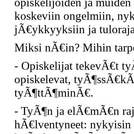
opiskelijoiden ja muiden
koskeviin ongelmiin, nyk
jÃ€ykkyyksiin ja tuloraj
Miksi nÃ€in? Mihin tarpe
- Opiskelijat tekevÃ€t 
opiskelevat, tyÃ¶ssÃ€k
tyÃ¶ttÃ¶minÃ€.
- TyÃ¶n ja elÃ€mÃ€n ra
hÃ€lventyneet: nykyisin