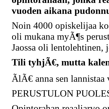
vuoden aikana pudonnut
Noin 4000 opiskelijaa k
oli mukana myÃ¶s perustu
Jaossa oli lentolehtinen, 
Tili tyhjÃ€, mutta kal
ÃlÃ€ anna sen lannistaa 
PERUSTULON PUOLE
Opintorahan reaaliarvo 