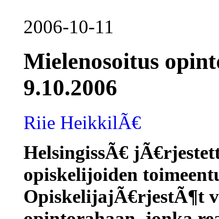
2006-10-11
Mielenosoitus opin
9.10.2006
Riie HeikkilÃ€
HelsingissÃ€ jÃ€rjestet
opiskelijoiden toimeent
OpiskelijajÃ€rjestÃ¶t 
opintorahaan, jonka rea