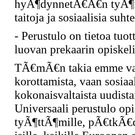
hyÃ¶dynnetÃ€Ã€n tyÃ¶n 
taitoja ja sosiaalisia suhte
- Perustulo on tietoa tuot
luovan prekaarin opiskel
TÃ€mÃ€n takia emme vaa
korottamista, vaan sosia
kokonaisvaltaista uudista
Universaali perustulo opis
tyÃ¶ttÃ¶mille, pÃ€tkÃ€du