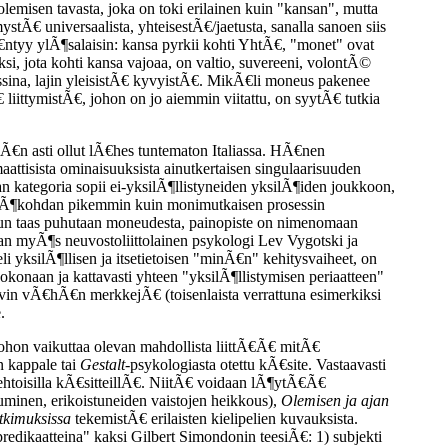
emisen tavasta, joka on toki erilainen kuin "kansan", mutta
tÃ€ universaalista, yhteisestÃ€/jaetusta, sanalla sanoen siis
ntyy ylÃ¶salaisin: kansa pyrkii kohti YhtÃ€, "monet" ovat
i, jota kohti kansa vajoaa, on valtio, suvereeni, volontÃ©
ssina, lajin yleisistÃ€ kyvyistÃ€. MikÃ€li moneus pakenee
€ liittymistÃ€, johon on jo aiemmin viitattu, on syytÃ€ tutkia
€n asti ollut lÃ€hes tuntematon Italiassa. HÃ€nen
attisista ominaisuuksista ainutkertaisen singulaarisuuden
ategoria sopii ei-yksilÃ¶llistyneiden yksilÃ¶iden joukkoon,
Ã€htÃ¶kohdan pikemmin kuin monimutkaisen prosessin
un taas puhutaan moneudesta, painopiste on nimenomaan
aan myÃ¶s neuvostoliittolainen psykologi Lev Vygotski ja
li yksilÃ¶llisen ja itsetietoisen "minÃ€n" kehitysvaiheet, on
kokonaan ja kattavasti yhteen "yksilÃ¶llistymisen periaatteen"
hyvin vÃ€hÃ€n merkkejÃ€ (toisenlaista verrattuna esimerkiksi
.
 johon vaikuttaa olevan mahdollista liittÃ€Ã€ mitÃ€
n kappale tai
Gestalt
-psykologiasta otettu kÃ€site. Vastaavasti
htoisilla kÃ€sitteillÃ€. NiitÃ€ voidaan lÃ¶ytÃ€Ã€
inen, erikoistuneiden vaistojen heikkous),
Olemisen ja ajan
utkimuksissa
tekemistÃ€ erilaisten kielipelien kuvauksista.
dikaatteina" kaksi Gilbert Simondonin teesiÃ€: 1) subjekti