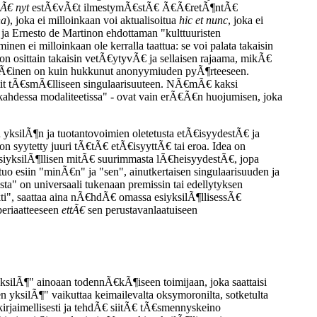
Ã€ nyt
estÃ€vÃ€t ilmestymÃ€stÃ€ Ã€Ã€retÃ¶ntÃ€
na
), joka ei milloinkaan voi aktualisoitua
hic et nunc
, joka ei
a Ernesto de Martinon ehdottaman "kulttuuristen
en ei milloinkaan ole kerralla taattua: se voi palata takaisin
 on osittain takaisin vetÃ€ytyvÃ€ ja sellaisen rajaama, mikÃ€
immÃ€inen on kuin hukkunut anonyymiuden pyÃ¶rteeseen.
ektit tÃ€smÃ€lliseen singulaarisuuteen. NÃ€mÃ€ kaksi
ahdessa modaliteetissa" - ovat vain erÃ€Ã€n huojumisen, joka
ren yksilÃ¶n ja tuotantovoimien oletetusta etÃ€isyydestÃ€ ja
on syytetty juuri tÃ€tÃ€ etÃ€isyyttÃ€ tai eroa. Idea on
 esiyksilÃ¶llisen mitÃ€ suurimmasta lÃ€heisyydestÃ€, jopa
tuo esiin "minÃ€n" ja "sen", ainutkertaisen singulaarisuuden ja
ta" on universaali tukenaan premissin tai edellytyksen
ti", saattaa aina nÃ€hdÃ€ omassa esiyksilÃ¶llisessÃ€
periaatteeseen
ettÃ€
sen perustavanlaatuiseen
ksilÃ¶" ainoaan todennÃ€kÃ¶iseen toimijaan, joka saattaisi
 yksilÃ¶" vaikuttaa keimailevalta oksymoronilta, sotketulta
kirjaimellisesti ja tehdÃ€ siitÃ€ tÃ€smennyskeino