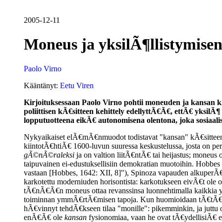
2005-12-11
Moneus ja yksilÃ¶llistymisen
Paolo Virno
Kääntänyt:
Eetu Viren
Kirjoituksessaan Paolo Virno pohtii moneuden ja kansan k
poliittisen kÃ€sitteen kehittely edellyttÃ€Ã€, ettÃ€ yksi
lopputuotteena eikÃ€ autonomisena olentona, joka sosiaali
Nykyaikaiset elÃ€mÃ€nmuodot todistavat "kansan" kÃ€sitteen 
kiintotÃ€htiÃ€ 1600-luvun suuressa keskustelussa, josta on pe
gÃ©nÃ©raleksi
ja on valtion liitÃ€ntÃ€ tai heijastus; moneus o
taipuvainen ei-edustuksellisiin demokratian muotoihin. Hobbes 
vastaan [Hobbes, 1642: XII, 8]"), Spinoza vapauden alkuperÃ€n.
karkotettu moderniuden horisontista: karkotukseen eivÃ€t ole osal
tÃ€nÃ€Ã€n moneus ottaa revanssinsa luonnehtimalla kaikkia yhtei
toiminnan ymmÃ€rtÃ€misen tapoja. Kun huomioidaan tÃ€tÃ€ r
hÃ€vinnyt tehdÃ€kseen tilaa "monille": pikemminkin, ja jutt
enÃ€Ã€ ole
kansan
fysionomiaa, vaan he ovat tÃ€ydellisiÃ€