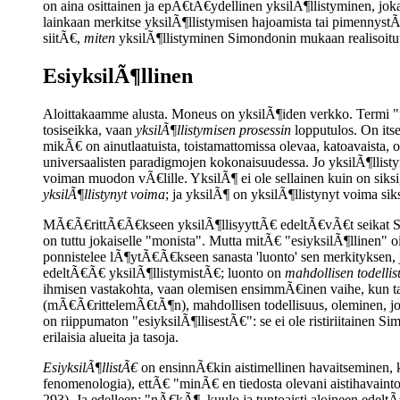
on aina osittainen ja epÃ€tÃ€ydellinen yksilÃ¶llistyminen, joka
lainkaan merkitse yksilÃ¶llistymisen hajoamista tai pimennyst
siitÃ€,
miten
yksilÃ¶llistyminen Simondonin mukaan realisoituu)
EsiyksilÃ¶llinen
Aloittakaamme alusta. Moneus on yksilÃ¶iden verkko. Termi "m
tosiseikka, vaan
yksilÃ¶llistymisen prosessin
lopputulos. On itse
mikÃ€ on ainutlaatuista, toistamattomissa olevaa, katoavaista,
universaalisten paradigmojen kokonaisuudessa. Jo yksilÃ¶llist
voiman muodon vÃ€lille. YksilÃ¶ ei ole sellainen kuin on siks
yksilÃ¶llistynyt voima
; ja yksilÃ¶ on yksilÃ¶llistynyt voima si
MÃ€Ã€rittÃ€Ã€kseen yksilÃ¶llisyyttÃ€ edeltÃ€vÃ€t seikat 
on tuttu jokaiselle "monista". Mutta mitÃ€ "esiyksilÃ¶llinen" 
ponnistelee lÃ¶ytÃ€Ã€kseen sanasta 'luonto' sen merkityksen, jon
edeltÃ€Ã€ yksilÃ¶llistymistÃ€; luonto on
mahdollisen todellis
ihmisen vastakohta, vaan olemisen ensimmÃ€inen vaihe, kun t
(mÃ€Ã€rittelemÃ€tÃ¶n), mahdollisen todellisuus, oleminen, jol
on riippumaton "esiyksilÃ¶llisestÃ€": se ei ole ristiriitainen 
erilaisia alueita ja tasoja.
EsiyksilÃ¶llistÃ€
on ensinnÃ€kin aistimellinen havaitseminen, 
fenomenologia), ettÃ€ "minÃ€ en tiedosta olevani aistihavaint
293). Ja edelleen: "nÃ€kÃ¶, kuulo ja tuntoaisti aloineen ed