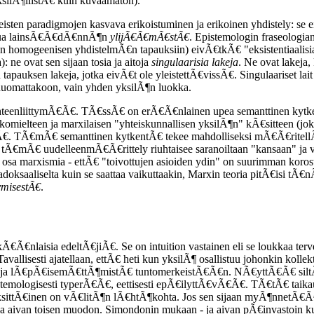
lÃ¶llistÃ€ kuin kuvaamaton).
sten paradigmojen kasvava erikoistuminen ja erikoinen yhdistely: se ei
puhua lainsÃ€Ã€dÃ€nnÃ¶n
ylijÃ€Ã€mÃ€stÃ€
. Epistemologin fraseologi
tyn homogeenisen yhdistelmÃ€n tapauksiin) eivÃ€tkÃ€ "eksistentiaalisia 
 ovat sen sijaan tosia ja aitoja
singulaarisia lakeja
. Ne ovat lakeja,
tapauksen lakeja, jotka eivÃ€t ole yleistettÃ€vissÃ€. Singulaariset lait 
uomattakoon, vain yhden yksilÃ¶n luokka.
yhteenliittymÃ€Ã€. TÃ€ssÃ€ on erÃ€Ã€nlainen upea semanttinen kyt
omielteen ja marxilaisen "yhteiskunnallisen yksilÃ¶n" kÃ€sitteen (jok
llÃ€. TÃ€mÃ€ semanttinen kytkentÃ€ tekee mahdolliseksi mÃ€Ã€ritellÃ€ p
Ã€mÃ€ uudelleenmÃ€Ã€rittely riuhtaisee saranoiltaan "kansaan" ja valt
ri osa marxismia - ettÃ€ "toivottujen asioiden ydin" on suurimman koro
radoksaaliselta kuin se saattaa vaikuttaakin, Marxin teoria pitÃ€isi 
tymisestÃ€
.
Ã€Ã€nlaisia edeltÃ€jiÃ€. Se on intuition vastainen eli se loukkaa te
 Tavallisesti ajatellaan, ettÃ€ heti kun yksilÃ¶ osallistuu johonkin ko
tÃ€ ja lÃ€pÃ€isemÃ€ttÃ¶mistÃ€ tuntomerkeistÃ€Ã€n. NÃ€yttÃ€Ã€ siltÃ€
emologisesti typerÃ€Ã€, eettisesti epÃ€ilyttÃ€vÃ€Ã€. TÃ€tÃ€ taikaus
yksittÃ€inen on vÃ€litÃ¶n lÃ€htÃ¶kohta. Jos sen sijaan myÃ¶nnetÃ€Ã€
saa aivan toisen muodon. Simondonin mukaan - ja aivan pÃ€invastoin