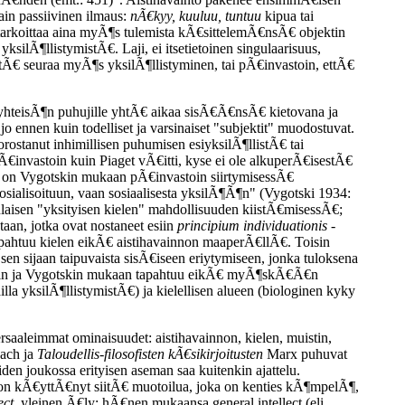
vain passiivinen ilmaus:
nÃ€kyy, kuuluu, tuntuu
kipua tai
a tarkoittaa aina myÃ¶s tulemista kÃ€sittelemÃ€nsÃ€ objektin
silÃ¶llistymistÃ€. Laji, ei itsetietoinen singulaarisuus,
stÃ€ seuraa myÃ¶s yksilÃ¶llistyminen, tai pÃ€invastoin, ettÃ€
yn yhteisÃ¶n puhujille yhtÃ€ aikaa sisÃ€Ã€nsÃ€ kietovana ja
 ennen kuin todelliset ja varsinaiset "subjektit" muodostuvat.
rostanut inhimillisen puhumisen esiyksilÃ¶llistÃ€ tai
 PÃ€invastoin kuin Piaget vÃ€itti, kyse ei ole alkuperÃ€isestÃ€
ydin on Vygotskin mukaan pÃ€invastoin siirtymisessÃ€
sosialisoituun, vaan sosiaalisesta yksilÃ¶Ã¶n" (Vygotski 1934:
nlaisen "yksityisen kielen" mahdollisuuden kiistÃ€misessÃ€;
aan, jotka ovat nostaneet esiin
principium individuationis
-
pahtuu kielen eikÃ€ aistihavainnon maaperÃ€llÃ€. Toisin
 sen sijaan taipuvaista sisÃ€iseen eriytymiseen, jonka tuloksena
ondonin ja Vygotskin mukaan tapahtuu eikÃ€ myÃ¶skÃ€Ã€n
yksilÃ¶llistymistÃ€) ja kielellisen alueen (biologinen kyky
ersaaleimmat ominaisuudet: aistihavainnon, kielen, muistin,
bach ja
Taloudellis-filosofisten kÃ€sikirjoitusten
Marx puhuvat
en joukossa erityisen aseman saa kuitenkin ajattelu.
e on kÃ€yttÃ€nyt siitÃ€ muotoilua, joka on kenties kÃ¶mpelÃ¶,
ect
, yleinen Ã€ly: hÃ€nen mukaansa general intellect (eli