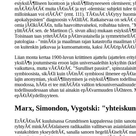
esiyksilÃ¶lliseen luontoon ja yksilÃ¶llistyneeseen olemiseen; 
mÃ€Ã€rÃ€Ã€ muita tÃ€ssÃ€ ja nyt -olemisia: subjekti tulee 
milloinkaan voi elÃ€Ã€" (emt. 111). TÃ€ssÃ€ tÃ€ytyy huomioid
apokalypsisten" diagnoosin vÃ€lillÃ€. Ratkaisevaa on sekÃ€ de M
omia jÃ€lkiÃ€Ã€n, tulla haavoittuvaiseksi, roihahtaa tuleen. "
ylittÃ€Ã€ sen. de Martinon (5. sivun alku) mukaan esiyksilÃ
Toisinaan taas yritetÃ€Ã€n pÃ€invastaisella ja symmetrisellÃ
patologiaa - "minÃ€n ja maailman rajan katastrofia maailman
on kuitenkin jatkuvaa ja kumoamatonta, kaksi Ã€Ã€ripÃ€Ã€t
Liian monta kertaa 1900-luvun kriittinen ajattelu (ajattelen eri
yksilÃ¶n joutumisesta eroon lajin universaaleihin kykyihin (ki
vaikuttava, mutta vÃ€Ã€rÃ€. "Surulliset passiot", spinozalais
symbioosista, sikÃ€li kuin tÃ€mÃ€ symbioosi ilmenee epÃ€ta
lajin anonymian, yksilÃ¶llistymisen ja esiyksilÃ¶llisen todell
muodossa, hÃ€n ei tee mitÃ€Ã€n valtion tekouniversaalisuude
todellisuudessaan uhan tai ainakin epÃ€varmuuden lÃ€hteen. M
epÃ€tÃ€ydellisyyteen.
Marx, Simondon, Vygotski: "yhteiskun
ErÃ€Ã€ssÃ€ kuuluisassa Grundrissen kappaleessa (niin sanotuss
ryhtyÃ€ minkÃ€Ã€nlaiseen radikaaliin vallitsevan asiainlaidan
vastakohtien ykseydeltÃ€, sanalla sanoen hegelilÃ€iseltÃ€ man