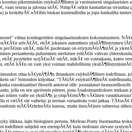
 koostuu pikemminkin esiyksilÃ¶llisten ja varsinaisesti singulaaristen 
Ã€, vaan seuraa ja jalostaa sitÃ€. NiinpÃ€ onkin kannattavaa sivuutta
 ja keskittyÃ€ nÃ€ihin hiukan kummallisilta ja jopa hankalilta tuntuvi
onet" viittaa kontingenttien singulaarisuuksien kokonaisuuteen. NÃ€m
stÃ€Ã€n selvÃ€Ã€, ettÃ€ jokaisen autenttisen yksilÃ¶llistymisen lÃ€ht
 on perÃ€isin siitÃ€, mikÃ€ puolestaan on eriytymÃ€tÃ¶ntÃ€ ja yleistÃ€
ymisen periaatteesta puhuminen merkitsee erittÃ€in vahvan yhteenkuulu
i, ettÃ€ pysyttelee syrjÃ€ssÃ€ siitÃ€, mikÃ€ on voimakasta, kuten ve
ksi, ettÃ€ hÃ€n on vain yksi voiman mahdollisista yksilÃ¶llistymisistÃ€
Simondon ottaa kÃ€yttÃ¶Ã¶n ilmauksen
esiyksilÃ¶llinen todellisuus
, j
oikein on? Simondon kirjoittaa: "TÃ€tÃ€ esiyksilÃ¶llistÃ€ todellisuutt
ka esisokraattiset filosofit antoivat sille: joonialaiset luonnonfilosof
uutta
, jolla on sen
apeironin
piirteet, josta Anaksimandroksen mukaan jo
aas toinen vaihe on yksilÃ¶n ja ympÃ€ristÃ¶n vÃ€linen vastakkaisuus
la ei vielÃ€ ole vaiheita: ja teeman variaatioita voisi jatkaa. TÃ€ssÃ
Simondonin mÃ€Ã€ritelmÃ€n kanssa, mutta itsenÃ€inen suhteessa siihen. E
kyky liikkua, lajin biologinen perusta. Merleau-Ponty huomauttaa teok
oni todellinen subjekti sen enempÃ€Ã€ kuin tiedostan olevani syntymÃ€
eltÃ€vÃ€t minua ja ovat ulkopuolisia henkilÃ¶kohtaiseen elÃ€mÃ€Ã€ni