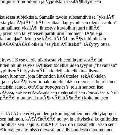
n juuri Simondonin ja Vygotskin yksilÃ¶llistymisen
isessa subjektissa. Samalla tavoin substantiivissa "yksilÃ¶"
a yksilÃ¶stÃ€", hÃ€n viittaa "lajityypillisen olemassaolon"
kunnallinen yksilÃ¶" ilmestyy kuvioihin juuri niillÃ€
 premissin tai yhteisen partituurin "monien" tÃ¶ille ja
ailla kantajaa". Mutta se kÃ€sittÃ€Ã€ myÃ¶s inhimillisen
en kÃ€Ã€ntÃ€Ã€ oikein "esiyksilÃ¶lliseksi", tÃ€ytyy ottaa
kyvyt. Kyse ei ole ulkoisesta yhteenliittymisestÃ€ tai
en muun esiyksilÃ¶llisen todellisuuden tyypin ("havaitaan"
llisenÃ€ fyysisenÃ€ ja kielellis-intellektuaalisena
tyneen luonnon, jota Simondon kÃ€sittelee, sekÃ€ kielen
ja esiyksilÃ¶llisen rinnakkainelo lakkaa olemasta heuristinen
oitaisiin sanoa, ettÃ€
antropogenesis
, toisin sanoen itse
€vÃ€ksi, kokee erÃ€Ã€nlaisen materialistisen
ilmestyksen
. Niin
€rkeÃ€mpÃ€Ã€, muuttuvat myÃ¶s vÃ€littÃ¶mÃ€n kokemuksen
 esittÃ€Ã€ ne eriytyneiden ja kontingenttien menettelytapojen
ulaarisen hahmon, kÃ€Ã€ntÃ€Ã€ ne hyvin erityiseksi kognitioiden
hdollista sen laajuus, mikÃ€ siitÃ€ on ulossuljettu, vaan sen
kuvailemattomissa olevasta positiivisuudesta (sivumennen