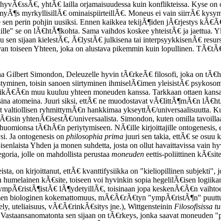
hyvÃ€ssÃ€, yhtÃ€ lailla orjamaisuudessa kuin konflikteissa. Kyse on ol
yÃ¶s myrkyllisillÃ€ ominaispiirteillÃ€. Moneus ei vain siirrÃ€ kysymys
sen perin pohjin uusiksi. Ennen kaikkea tekijÃ¶iden jÃ€rjestys kÃ€Ã€
le" se on lÃ€htÃ¶kohta. Sama vaihdos koskee yhteistÃ€ ja jaettua. Yks
sen sijaan kielestÃ€, Ã€lystÃ€ julkisena tai interpsyykkisenÃ€ resur
y aivan toiseen Yhteen, joka on alustava pikemmin kuin lopullinen. TÃ€tÃ
ilbert Simondon, Deleuzelle hyvin tÃ€rkeÃ€ filosofi, joka on tÃ€hÃ
styminen, toisin sanoen siirtyminen ihmiselÃ€imen yleisistÃ€ psykosoma
kÃ€Ã€n muu kuuluu yhteen moneuden kanssa. Tarkkaan ottaen kansan k
stisina atomeina. Juuri siksi, ettÃ€ ne muodostavat vÃ€littÃ¶mÃ€n l
valtiollisen ryhmittymÃ€n hankkimaa ykseyttÃ€/universaalisuutta. K
rÃ€isin yhtenÃ€isestÃ€/universaalista. Simondon, kuten omilla tavoill
 huomionsa tÃ€hÃ€n periytymiseen. NÃ€ille kirjoittajille ontogenesis, e
ysi. Ja ontogenesis on
philosophia prima
juuri sen takia, ettÃ€ se osuu 
senlaista Yhden ja monen suhdetta, josta on ollut havaittavissa vain 
goria, jolle on mahdollista perustaa
moneuden
eettis-poliittinen kÃ€site
, on kirjoittanut, ettÃ€ kvanttifysiikka on "kieliopillinen subjekti",
 humelainen kÃ€site, toiseen voi hyvinkin sopia hegelilÃ€isen logiika
ympÃ€ristÃ¶istÃ€ lÃ¶ydetyillÃ€, toisinaan jopa keskenÃ€Ã€n vaihtoe
Ã€imen biologinen kokemattomuus, mÃ€Ã€rÃ€tyn "ympÃ€ristÃ¶n" puuttum
ly, uteliaisuus, vÃ€Ã€rinkÃ€sitys jne.), Wittgensteinin
Filosofisissa t
staansanomatonta sen sijaan on tÃ€rkeys, jonka saavat moneuden "pre