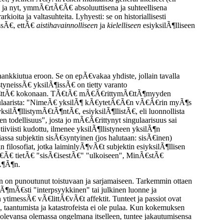
€ ja nyt, ymmÃ€rtÃ€Ã€ absoluuttisena ja suhteellisena
ita ja valtasuhteita. Lyhyesti: se on historiallisesti
ssÃ€, ettÃ€
aistihavainnolliseen
ja
kielelliseen
esiyksilÃ¶lliseen
hankkiutua eroon. Se on epÃ€vakaa yhdiste, jollain tavalla
yneissÃ€ yksilÃ¶issÃ€ on tietty varanto
stymÃ€ttÃ€ kokonaan. TÃ€tÃ€ mÃ€Ã€rittymÃ€ttÃ¶myyden
singulaarista: "NimeÃ€ yksilÃ¶ kÃ€ytetÃ€Ã€n vÃ€Ã€rin myÃ¶s
ksilÃ¶llistymÃ€tÃ¶ntÃ€, esiyksilÃ¶llistÃ€, eli luonnollista
en todellisuus", josta jo mÃ€Ã€rittynyt singulaarisuus sai
tiiviisti kudottu, ilmenee yksilÃ¶llistyneen yksilÃ¶n
iassa subjektin sisÃ€syntyinen (jos halutaan: sisÃ€inen)
 filosofiat, jotka laiminlyÃ¶vÃ€t subjektin esiyksilÃ¶llisen
Ã€ tietÃ€ "sisÃ€isestÃ€" "ulkoiseen", MinÃ€stÃ€
Ã¶Ã¶n.
on punoutunut toistuvaan ja sarjamaiseen. Tarkemmin ottaen
ttÃ¶mÃ€sti "interpsyykkinen" tai julkinen luonne ja
 ytimessÃ€ vÃ€littÃ€vÃ€t affektit. Tunteet ja passiot ovat
taantumista ja katastrofeista ei ole pulaa. Kun kokemuksen
ee olevansa olemassa ongelmana itselleen, tuntee jakautumisensa