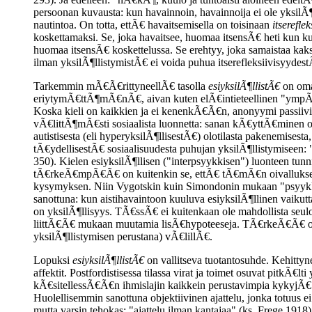
persoonan kuvausta: kun havainnoin, havainnoija ei ole yksilÃ¶ll
nautintoa. On totta, ettÃ€ havaitsemisella on toisinaan
itserefle
koskettamaksi. Se, joka havaitsee, huomaa itsensÃ€ heti kun kuro
huomaa itsensÃ€ koskettelussa. Se erehtyy, joka samaistaa kak
ilman yksilÃ¶llistymistÃ€ ei voida puhua itserefleksiivisyydest
Tarkemmin mÃ€Ã€rittyneellÃ€ tasolla
esiyksilÃ¶llistÃ€
on oman
eriytymÃ€ttÃ¶mÃ€nÃ€, aivan kuten elÃ€intieteellinen "ympÃ€rist
Koska kieli on kaikkien ja ei kenenkÃ€Ã€n, anonyymi passiivi
vÃ€littÃ¶mÃ€sti sosiaalista luonnetta: sanan kÃ€yttÃ€minen o
autistisesta (eli hyperyksilÃ¶llisestÃ€) olotilasta pakenemises
tÃ€ydellisestÃ€ sosiaalisuudesta puhujan yksilÃ¶llistymiseen: "
350). Kielen esiyksilÃ¶llisen ("interpsyykkisen") luonteen tun
tÃ€rkeÃ€mpÃ€Ã€ on kuitenkin se, ettÃ€ tÃ€mÃ€n oivalluksen ans
kysymyksen. Niin Vygotskin kuin Simondonin mukaan "psyykkin
sanottuna: kun aistihavaintoon kuuluva esiyksilÃ¶llinen vaikutt
on yksilÃ¶llisyys. TÃ€ssÃ€ ei kuitenkaan ole mahdollista seul
liittÃ€Ã€ mukaan muutamia lisÃ€hypoteeseja. TÃ€rkeÃ€Ã€ on v
yksilÃ¶llistymisen perustana) vÃ€lillÃ€.
Lopuksi
esiyksilÃ¶llistÃ€
on vallitseva tuotantosuhde. Kehittyne
affektit. Postfordistisessa tilassa virat ja toimet osuvat pitkÃ€lt
kÃ€sitellessÃ€Ã€n ihmislajin kaikkein perustavimpia kykyjÃ€. 
Huolellisemmin sanottuna objektiivinen ajattelu, jonka totuu
mutta varsin tehokas: "ajattelu ilman kantajaa" (ks. Frege 1918