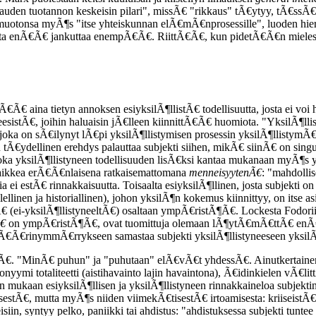
ikkauden tuotannon keskeisin pilari", missÃ€ "rikkaus" tÃ€ytyy, tÃ€ssÃ
uotonsa myÃ¶s "itse yhteiskunnan elÃ€mÃ€nprosessille", luoden hierarkio
nnata enÃ€Ã€ jankuttaa enempÃ€Ã€. RiittÃ€Ã€, kun pidetÃ€Ã€n miele
€Ã€ aina tietyn annoksen esiyksilÃ¶llistÃ€ todellisuutta, josta ei voi 
tÃ€, joihin haluaisin jÃ€lleen kiinnittÃ€Ã€ huomiota. "YksilÃ¶llist
, joka on sÃ€ilynyt lÃ€pi yksilÃ¶llistymisen prosessin yksilÃ¶lli
n tÃ€ydellinen erehdys palauttaa subjekti siihen, mikÃ€ siinÃ€ on 
joka yksilÃ¶llistyneen todellisuuden lisÃ€ksi kantaa mukanaan myÃ¶s y
 kaikkea erÃ€Ã€nlaisena ratkaisemattomana
menneisyytenÃ€
: "mahdollis
ei estÃ€ rinnakkaisuutta. Toisaalta esiyksilÃ¶llinen, josta subjekti on 
llinen ja historiallinen), johon yksilÃ¶n kokemus kiinnittyy, on itse as
Ã€ (ei-yksilÃ¶llistyneeltÃ€) osaltaan ympÃ€ristÃ¶Ã€. Lockesta Fodoriin
Ã€
on ympÃ€ristÃ¶Ã€, ovat tuomittuja olemaan lÃ¶ytÃ€mÃ€ttÃ€ enÃ€
Ã€Ã€rinymmÃ€rrykseen samastaa subjekti yksilÃ¶llistyneeseen yksil
Ã€. "MinÃ€ puhun" ja "puhutaan" elÃ€vÃ€t yhdessÃ€. Ainutkertainen 
nyymi totaliteetti (aistihavainto lajin havaintona), Ã€idinkielen vÃ€li
 mukaan esiyksilÃ¶llisen ja yksilÃ¶llistyneen rinnakkaineloa subjektin
tÃ€, mutta myÃ¶s niiden viimekÃ€tisestÃ€ irtoamisesta: kriiseistÃ€, 
isiin, syntyy pelko, paniikki tai ahdistus: "ahdistuksessa subjekti tunt