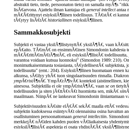
abstrakti tieto, tiede, persoonaton tieto) on samalla myÃ¶s "r
lisÃ€arvona. Ajattelu ilman kantajaa eli
general intellect
antaa m
mÃ€Ã€rittynyt esiyksilÃ¶llinen todellisuus. TÃ€stÃ€ ei ka
tÃ€ytyy lisÃ€tÃ€
historiallinen
esiyksilÃ¶llinen.
Sammakkosubjekti
Subjekti ei vastaa yksilÃ¶llistynyttÃ€ yksilÃ¶Ã€, vaan kÃ€sittÃ
epÃ€aito. TÃ€mÃ€ on ensimmÃ€inen Simondonin kahdesta teesis
mÃ€Ã€rittÃ€mÃ€tÃ¶ntÃ€, eli esiyksilÃ¶llistÃ€ todellisuutta
varantoa voidaan kutsua luonnoksi" (Simondon 1989: 210). O
monimutkaisemmasta tosiasiasta, tÃ€ydellisestÃ€ subjektista, 
todellisuutta" (emt.: 204). EsiyksilÃ¶llinen huomataan ennen
alkunsa, sÃ€ilyy yhÃ€ tuon singulaarisuuden rinnalla. Diakronia 
ympÃ€ristÃ¶nÃ€
. YmpÃ€rÃ¶ivÃ€ konteksti (aistimellinen, kiele
ainesosa. Subjektilla ei ole ympÃ€ristÃ¶Ã€, vaan
se on
tietylt
todellisuuden ja siten jÃ€ttÃ€vÃ€t huomiotta sen, mikÃ€
siin
maailmaan. NiinpÃ€ ne lankeavat Simondonin ilmiantamaan v
Subjektiivisuuden kÃ€site elÃ€Ã€ sekÃ€ maalla ettÃ€ vedess
subjektin kudoksessa esiintyvÃ€t olennaisina osina havaitun ano
osallistuminen persoonattomaan
general intellectiin
. Simondonin
merkkejÃ€ nÃ€iden kahden puolen vÃ€liaikaisesta yhdentymises
esiyksilÃ¶llisiÃ€ aspekteja ei osata yhdistÃ€Ã€ yksilÃ¶llistyne