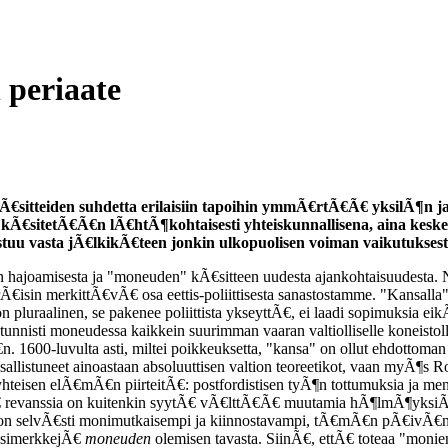
 periaate
Ã€sitteiden suhdetta erilaisiin tapoihin ymmÃ€rtÃ€Ã€ yksilÃ¶n j
lÃ¶ kÃ€sitetÃ€Ã€n lÃ€htÃ¶kohtaisesti yhteiskunnallisena, aina kes
stuu vasta jÃ€lkikÃ€teen jonkin ulkopuolisen voiman vaikutuksest
hajoamisesta ja "moneuden" kÃ€sitteen uudesta ajankohtaisuudesta. N
rÃ€isin merkittÃ€vÃ€ osa eettis-poliittisesta sanastostamme. "Kansalla
n pluraalinen, se pakenee poliittista ykseyttÃ€, ei laadi sopimuksia eik
tunnisti moneudessa kaikkein suurimman vaaran valtiolliselle koneistol
 1600-luvulta asti, miltei poikkeuksetta, "kansa" on ollut ehdottoman 
listuneet ainoastaan absoluuttisen valtion teoreetikot, vaan myÃ¶s Rousse
sen elÃ€mÃ€n piirteitÃ€: postfordistisen tyÃ¶n tottumuksia ja mentalite
evanssia on kuitenkin syytÃ€ vÃ€lttÃ€Ã€ muutamia hÃ¶lmÃ¶yksiÃ€. K
u on selvÃ€sti monimutkaisempi ja kiinnostavampi, tÃ€mÃ€n pÃ€ivÃ€n 
 esimerkkejÃ€
moneuden
olemisen tavasta. SiinÃ€, ettÃ€ toteaa "moni