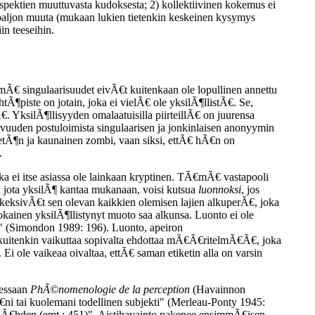
aspektien muuttuvasta kudoksesta; 2) kollektiivinen kokemus ei
a paljon muuta (mukaan lukien tietenkin keskeinen kysymys
in teeseihin.
Ã€ singulaarisuudet eivÃ€t kuitenkaan ole lopullinen annettu
Ã¶piste on jotain, joka ei vielÃ€ ole yksilÃ¶llistÃ€. Se,
. YksilÃ¶llisyyden omalaatuisilla piirteillÃ€ on juurensa
vuuden postuloimista singulaarisen ja jonkinlaisen anonyymin
retÃ¶n ja kaunainen zombi, vaan siksi, ettÃ€ hÃ€n on
.
oka ei itse asiassa ole lainkaan kryptinen. TÃ€mÃ€ vastapooli
a, jota yksilÃ¶ kantaa mukanaan, voisi kutsua
luonnoksi
, jos
it keksivÃ€t sen olevan kaikkien olemisen lajien alkuperÃ€, joka
kainen yksilÃ¶llistynyt muoto saa alkunsa. Luonto ei ole
" (Simondon 1989: 196). Luonto, apeiron
€ kuitenkin vaikuttaa sopivalta ehdottaa mÃ€Ã€ritelmÃ€Ã€, joka
i ole vaikeaa oivaltaa, ettÃ€ saman etiketin alla on varsin
sessaan
PhÃ©nomenologie de la perception
(Havainnon
ni tai kuolemani todellinen subjekti" (Merleau-Ponty 1945:
 nÃ€hden (emt.: 451)". Aistihavainto pakenee ensimmÃ€isen