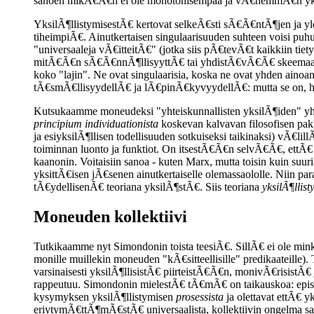
sanoen mikÃ€Ã€n ei ole monotonisempaa ja vÃ€hemmÃ€n yksi
YksilÃ¶llistymisestÃ€ kertovat selkeÃ€sti sÃ€Ã€ntÃ¶jen ja ylei
tiheimpiÃ€. Ainutkertaisen singulaarisuuden suhteen voisi 
"universaaleja vÃ€itteitÃ€" (jotka siis pÃ€tevÃ€t kaikkiin tie
mitÃ€Ã€n sÃ€Ã€nnÃ¶llisyyttÃ€ tai yhdistÃ€vÃ€Ã€ skeemaa): ne
koko "lajin". Ne ovat singulaarisia, koska ne ovat yhden ainoan 
tÃ€smÃ€llisyydellÃ€ ja lÃ€pinÃ€kyvyydellÃ€: mutta se on, h
Kutsukaamme moneudeksi "yhteiskunnallisten yksilÃ¶iden" 
principium individuationista
koskevan kalvavan filosofisen pakk
ja esiyksilÃ¶llisen todellisuuden sotkuiseksi taikinaksi) vÃ€li
toiminnan luonto ja funktiot. On itsestÃ€Ã€n selvÃ€Ã€, ettÃ€ t
kaanonin. Voitaisiin sanoa - kuten Marx, mutta toisin kuin suu
yksittÃ€isen jÃ€senen ainutkertaiselle olemassaololle. Niin pa
tÃ€ydellisenÃ€ teoriana yksilÃ¶stÃ€. Siis teoriana
yksilÃ¶llis
Moneuden kollektiivi
Tutkikaamme nyt Simondonin toista teesiÃ€. SillÃ€ ei ole mink
monille muillekin moneuden "kÃ€sitteellisille" predikaateille).
varsinaisesti yksilÃ¶llisistÃ€ piirteistÃ€Ã€n, monivÃ€risis
rappeutuu. Simondonin mielestÃ€ tÃ€mÃ€ on taikauskoa: epist
kysymyksen yksilÃ¶llistymisen
prosessista
ja olettavat ettÃ€ 
eriytymÃ€ttÃ¶mÃ€stÃ€ universaalista, kollektiivin ongelma 