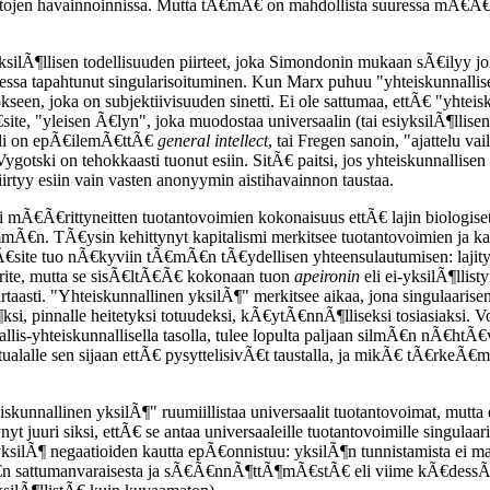
ojen havainnoinnissa. Mutta tÃ€mÃ€ on mahdollista suuressa mÃ€Ã€ri
ilÃ¶llisen todellisuuden piirteet, joka Simondonin mukaan sÃ€ilyy joka
 tapahtunut singularisoituminen. Kun Marx puhuu "yhteiskunnallisest
een, joka on subjektiivisuuden sinetti. Ei ole sattumaa, ettÃ€ "yhteis
ite, "yleisen Ã€lyn", joka muodostaa universaalin (tai esiyksilÃ¶llisen)
uoli on epÃ€ilemÃ€ttÃ€
general intellect
, tai Fregen sanoin, "ajattelu v
gotski on tehokkaasti tuonut esiin. SitÃ€ paitsi, jos yhteiskunnallis
irtyy esiin vain vasten anonyymin aistihavainnon taustaa.
i mÃ€Ã€rittyneitten tuotantovoimien kokonaisuus ettÃ€ lajin biologiset 
n. TÃ€ysin kehittynyt kapitalismi merkitsee tuotantovoimien ja kahd
ite tuo nÃ€kyviin tÃ€mÃ€n tÃ€ydellisen yhteensulautumisen: lajityypi
rite, mutta se sisÃ€ltÃ€Ã€ kokonaan tuon
apeironin
eli ei-yksilÃ¶llis
aasti. "Yhteiskunnallinen yksilÃ¶" merkitsee aikaa, jona singulaarisen 
ksi, pinnalle heitetyksi totuudeksi, kÃ€ytÃ€nnÃ¶lliseksi tosiasiaksi. V
lis-yhteiskunnallisella tasolla, tulee lopulta paljaan silmÃ€n nÃ€htÃ
n etualalle sen sijaan ettÃ€ pysyttelisivÃ€t taustalla, ja mikÃ€ tÃ
iskunnallinen yksilÃ¶" ruumiillistaa universaalit tuotantovoimat, mutta
ynyt juuri siksi, ettÃ€ se antaa universaaleille tuotantovoimille sing
yksilÃ¶ negaatioiden kautta epÃ€onnistuu: yksilÃ¶n tunnistamista ei ma
€n sattumanvaraisesta ja sÃ€Ã€nnÃ¶ttÃ¶mÃ€stÃ€ eli viime kÃ€dessÃ€ 