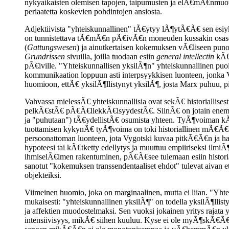
nykyaikaisten olemisen tapojen, taipumusten ja elÃ€mÃ€nmuot
periaatetta koskevien pohdintojen ansiosta.
Adjektiivista "yhteiskunnallinen" tÃ€ytyy lÃ¶ytÃ€Ã€ sen esiyks
on tunnistettava tÃ€mÃ€n pÃ€ivÃ€n moneuden kussakin osasessa
(
Gattungswesen
) ja ainutkertaisen kokemuksen vÃ€liseen punoks
Grundrissen
sivuilla, joilla tuodaan esiin
general intellectin
kÃ€s
pÃ€iville. "Yhteiskunnallisen yksilÃ¶n" yhteiskunnallinen p
kommunikaation loppuun asti interpsyykkisen luonteen, jonka Vy
huomioon, ettÃ€ yksilÃ¶llistynyt yksilÃ¶, josta Marx puhuu, pi
Vahvassa mielessÃ€ yhteiskunnallisia ovat sekÃ€ historiallisest
pelkÃ€stÃ€ pÃ€Ã€llekkÃ€isyydestÃ€. SiinÃ€ on jotain enemmÃ€
ja "puhutaan") tÃ€ydellistÃ€ osumista yhteen. TyÃ¶voiman kÃ€s
tuottamisen kykynÃ€ tyÃ¶voima on toki historiallinen mÃ€Ã€
persoonattoman luonteen, jota Vygotski kuvaa pitkÃ€Ã€n ja hart
hypoteesi tai kÃ€tketty edellytys ja muuttuu empiiriseksi ilmiÃ¶
ihmiselÃ€imen rakentuminen, pÃ€Ã€see tulemaan esiin historial
sanotut "kokemuksen transsendentaaliset ehdot" tulevat aiva
objekteiksi.
Viimeinen huomio, joka on marginaalinen, mutta ei liian. "Yhte
mukaisesti: "yhteiskunnallinen yksilÃ¶" on todella yksilÃ¶llist
ja affektien muodostelmaksi. Sen vuoksi jokainen yritys rajata 
intensiivisyys, mikÃ€ siihen kuuluu. Kyse ei ole myÃ¶skÃ€Ã