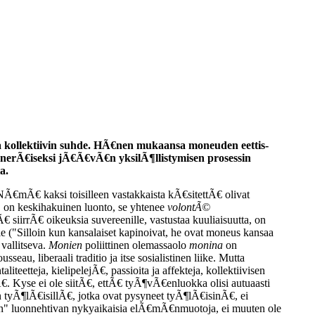
a kollektiivin suhde. HÃ€nen mukaansa moneuden eettis-
kenerÃ€iseksi jÃ€Ã€vÃ€n yksilÃ¶llistymisen prosessin
a.
Ã€mÃ€ kaksi toisilleen vastakkaista kÃ€sitettÃ€ olivat
" on keskihakuinen luonto, se yhtenee
volontÃ©
Ã€ siirrÃ€ oikeuksia suvereenille, vastustaa kuuliaisuutta, on
le ("Silloin kun kansalaiset kapinoivat, he ovat moneus kansaa
vallitseva.
Monien
poliittinen olemassaolo
monina
on
au, liberaali traditio ja itse sosialistinen liike. Mutta
etteja, kielipelejÃ€, passioita ja affekteja, kollektiivisen
yse ei ole siitÃ€, ettÃ€ tyÃ¶vÃ€enluokka olisi autuaasti
tyÃ¶lÃ€isillÃ€, jotka ovat pysyneet tyÃ¶lÃ€isinÃ€, ei
en" luonnehtivan nykyaikaisia elÃ€mÃ€nmuotoja, ei muuten ole