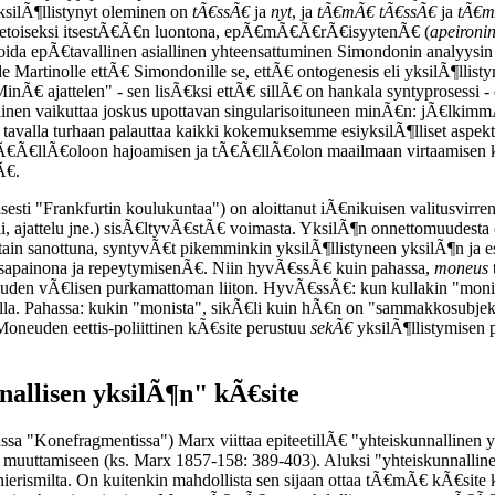
yksilÃ¶llistynyt oleminen on
tÃ€ssÃ€
ja
nyt
, ja
tÃ€mÃ€ tÃ€ssÃ€
ja
tÃ€m
tietoiseksi itsestÃ€Ã€n luontona, epÃ€mÃ€Ã€rÃ€isyytenÃ€ (
apeironi
a epÃ€tavallinen asiallinen yhteensattuminen Simondonin analyysin j
artinolle ettÃ€ Simondonille se, ettÃ€ ontogenesis eli yksilÃ¶llistymin
MinÃ€ ajattelen" - sen lisÃ€ksi ettÃ€ sillÃ€ on hankala syntyprosessi -
¶llinen vaikuttaa joskus upottavan singularisoituneen minÃ€n: jÃ€lk
€ tavalla turhaan palauttaa kaikki kokemuksemme esiyksilÃ¶lliset asp
 tÃ€Ã€llÃ€oloon hajoamisen ja tÃ€Ã€llÃ€olon maailmaan virtaamisen k
Ã€.
tyisesti "Frankfurtin koulukuntaa") on aloittanut iÃ€nikuisen valitusvir
eli, ajattelu jne.) sisÃ€ltyvÃ€stÃ€ voimasta. YksilÃ¶n onnettomuudesta 
ittain sanottuna, syntyvÃ€t pikemminkin yksilÃ¶llistyneen yksilÃ¶n ja
sapainona ja repeytymisenÃ€. Niin hyvÃ€ssÃ€ kuin pahassa,
moneus
isuuden vÃ€lisen purkamattoman liiton. HyvÃ€ssÃ€: kun kullakin "monis
lla. Pahassa: kukin "monista", sikÃ€li kuin hÃ€n on "sammakkosubjek
oneuden eettis-poliittinen kÃ€site perustuu
sekÃ€
yksilÃ¶llistymisen 
nallisen yksilÃ¶n" kÃ€site
a "Konefragmentissa") Marx viittaa epiteetillÃ€ "yhteiskunnallinen y
 muuttamiseen (ks. Marx 1857-158: 389-403). Aluksi "yhteiskunnallinen
ierismilta. On kuitenkin mahdollista sen sijaan ottaa tÃ€mÃ€ kÃ€site 