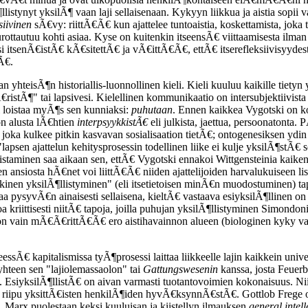
istynyt yksilÃ¶ vaan laji sellaisenaan. Kykyyn liikkua ja aistia sopii 
ksiivinen
sÃ€vy: riittÃ€Ã€ kun ajattelee tuntoaistia, koskettamista, jok
ttautuu kohti asiaa. Kyse on kuitenkin itseensÃ€ viittaamisesta ilman yk
si itsenÃ€istÃ€ kÃ€sitettÃ€ ja vÃ€ittÃ€Ã€, ettÃ€ itserefleksiivisyyde
Ã€.
 yhteisÃ¶n historiallis-luonnollinen kieli. Kieli kuuluu kaikille tiet
Ã¶" tai lapsivesi. Kielellinen kommunikaatio on intersubjektiivista jo
 loistaa myÃ¶s sen kunniaksi:
puhutaan
. Ennen kaikkea Vygotski on ko
n alusta lÃ€htien
interpsyykkistÃ€
eli julkista, jaettua, persoonatonta.
ta, joka kulkee pitkin kasvavan sosialisaation tietÃ€; ontogenesiksen 
lapsen ajattelun kehitysprosessin todellinen liike ei kulje yksilÃ¶stÃ€ 
nistaminen saa aikaan sen, ettÃ€ Vygotski ennakoi Wittgensteinia kaike
iosta hÃ€net voi liittÃ€Ã€ niiden ajattelijoiden harvalukuiseen list
en yksilÃ¶llistyminen" (eli itsetietoisen minÃ€n muodostuminen) ta
aa pysyvÃ€n ainaisesti sellaisena, kieltÃ€ vastaava esiyksilÃ¶llinen on
oa kriittisesti niitÃ€ tapoja, joilla puhujan yksilÃ¶llistyminen Sim
ain mÃ€Ã€rittÃ€Ã€ ero aistihavainnon alueen (biologinen kyky vailla 
essÃ€ kapitalismissa tyÃ¶prosessi laittaa liikkeelle lajin kaikkein univ
i yhteen sen "lajiolemassaolon" tai
Gattungswesenin
kanssa, josta Feuer
EsiyksilÃ¶llistÃ€ on aivan varmasti tuotantovoimien kokonaisuus. Niid
s ei riipu yksittÃ€isten henkilÃ¶iden hyvÃ€ksynnÃ€stÃ€. Gottlob Freg
). Marx puolestaan keksi kuuluisan ja kiistellyn ilmauksen
general intell