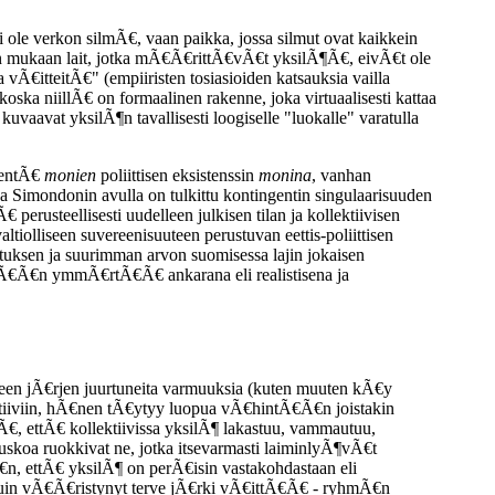
 ole verkon silmÃ€, vaan paikka, jossa silmut ovat kaikkein
an mukaan lait, jotka mÃ€Ã€rittÃ€vÃ€t yksilÃ¶Ã€, eivÃ€t ole
vÃ€itteitÃ€" (empiiristen tosiasioiden katsauksia vailla
 koska niillÃ€ on formaalinen rakenne, joka virtuaalisesti kattaa
kuvaavat yksilÃ¶n tavallisesti loogiselle "luokalle" varatulla
kentÃ€
monien
poliittisen eksistenssin
monina
, vanhan
a Simondonin avulla on tulkittu kontingentin singulaarisuuden
erusteellisesti uudelleen julkisen tilan ja kollektiivisen
iolliseen suvereenisuuteen perustuvan eettis-poliittisen
stuksen ja suurimman arvon suomisessa lajin jokaisen
tÃ€nÃ€Ã€n ymmÃ€rtÃ€Ã€ ankarana eli realistisena ja
rveen jÃ€rjen juurtuneita varmuuksia (kuten muuten kÃ€y
llektiiviin, hÃ€nen tÃ€ytyy luopua vÃ€hintÃ€Ã€n joistakin
, ettÃ€ kollektiivissa yksilÃ¶ lakastuu, vammautuu,
koa ruokkivat ne, jotka itsevarmasti laiminlyÃ¶vÃ€t
n, ettÃ€ yksilÃ¶ on perÃ€isin vastakohdastaan eli
 kuin vÃ€Ã€ristynyt terve jÃ€rki vÃ€ittÃ€Ã€ - ryhmÃ€n