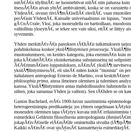
mitÃ€Ã€n idyllistÃ€: ne luonnehtivat niitÃ€ niin pahassa kuin 
itsessÃ€Ã€n aivan yhtÃ€ ambivalentti, koska se on varustettu m
YhdestÃ€, sivuun riiviÃ¶mÃ€isellÃ€ eleellÃ€, vaan muotoilee 
perÃ€isin YhdestÃ€. Kansalle universaalisuus on lupaus, "monil
gÃ©nÃ©rale; Yksi, joka moneudella on hartioillaan, muodostuu 
valtiollista ykseyttÃ€, se tekee sen vain siksi, ettÃ€ se liitty
syvemmin.
Yhden merkittÃ€vÃ€n panoksen tÃ€hÃ€n tutkimukseen tarjoaa G
pohdiskelunsa koskee
yksilÃ¶llistymisen prosesseja
. YksilÃ¶lli
muotoutumiseen, on kenties kategoria, joka enemmÃ€n kuin mi
joka kÃ€sitetÃ€Ã€n yksinkertaisina substansseina tai solipsi
Ã€Ã€rimmÃ€isen lopputuloksen, nÃ€mÃ€ yksilÃ¶t tarvitsevat 
yksilÃ¶llistymisessÃ€, eli siinÃ€ miten kukin "monista" on pe
italialainen antropologi Ernesto de Martino, ovat keskittÃ€neet
philosophia prima
, ainoa ilmeinen olemisen ja tulemisen analy
kanssa. YksilÃ¶llistyminen antaa mahdollisuuden hahmotella toi
siihen, joka samastaa Yhden ja valtion). Sen tÃ€hden se on kate
Gaston Bachelard, erÃ€s 1900-luvun suurimmista epistemologeista
heterogeenisimpia predikaatteja: jos yhteen ongelmaan kÃ€ykin
moneuden olemisen tapa tÃ€ytyy kuvata mitÃ€ erilaisimmista 
esimerkiksi Gehlenin filosofisesta antropologiasta (ihmisel
jokapÃ€ivÃ€iselle elÃ€mÃ€lle omistetuilta sivuilta (lÃ¶rpÃ¶tte
Kaikki nÃ€mÃ€ ovat sinÃ€nsÃ€ kannatettavia esimerkkejÃ€. Va